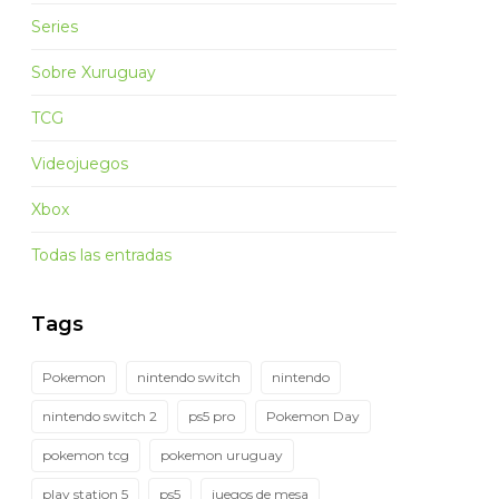
Series
Sobre Xuruguay
TCG
Videojuegos
Xbox
Todas las entradas
Tags
Pokemon
nintendo switch
nintendo
nintendo switch 2
ps5 pro
Pokemon Day
pokemon tcg
pokemon uruguay
play station 5
ps5
juegos de mesa