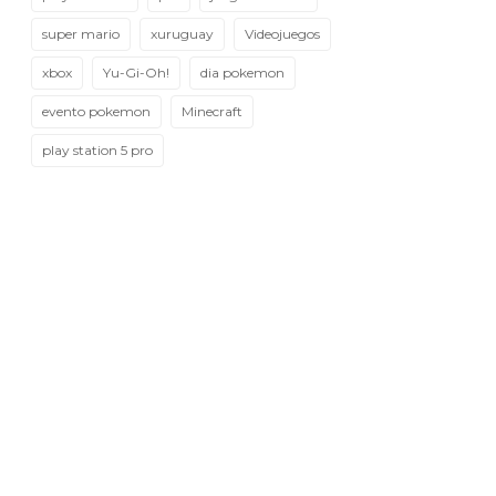
super mario
xuruguay
Videojuegos
xbox
Yu-Gi-Oh!
dia pokemon
evento pokemon
Minecraft
play station 5 pro