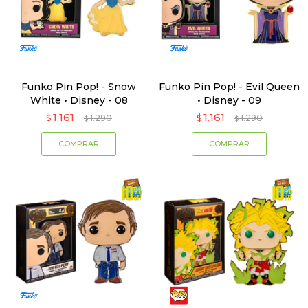
Funko Pin Pop! - Snow
Funko Pin Pop! - Evil Queen
White • Disney - 08
• Disney - 09
1.161
1.161
$
1.290
$
1.290
$
$