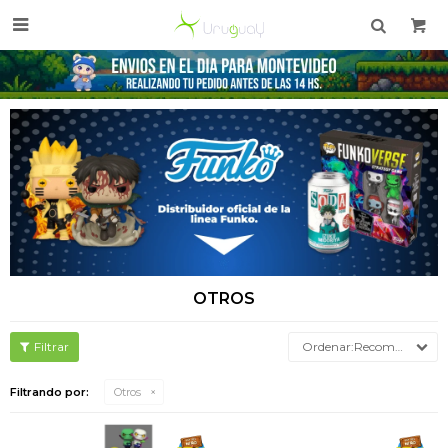

OTROS
Recomendados
Filtrando por:
Otros