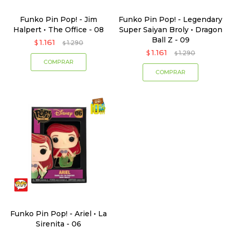
Funko Pin Pop! - Jim
Funko Pin Pop! - Legendary
Halpert • The Office - 08
Super Saiyan Broly • Dragon
Ball Z - 09
1.161
$
1.290
$
1.161
$
1.290
$
Funko Pin Pop! - Ariel • La
Sirenita - 06