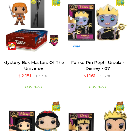
Mystery Box Masters Of The
Funko Pin Pop! - Ursula •
Universe
Disney - 07
2.151
1.161
$
2.390
$
1.290
$
$