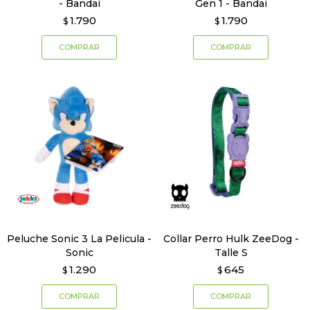
- Bandai
Gen 1 - Bandai
1.790
1.790
$
$
Peluche Sonic 3 La Pelicula -
Collar Perro Hulk ZeeDog -
Sonic
Talle S
1.290
645
$
$