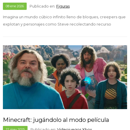
Publicado en:
Figuras
08
ene
2026
Imagina un mundo cúbico infinito lleno de bloques, creepers que
explotan y personajes como Steve recolectando recurso
Minecraft: jugándolo al modo película
Publicado en:
Videojuegos
Xbox
22
may
2025