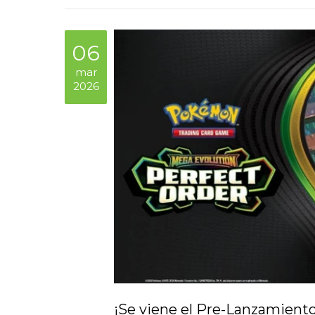
06
mar
2026
¡Se viene el Pre-Lanzamient