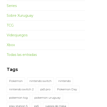
Series
Sobre Xuruguay
TCG
Videojuegos
Xbox
Todas las entradas
Tags
Pokemon
nintendo switch
nintendo
nintendo switch 2
ps5 pro
Pokemon Day
pokemon tcg
pokemon uruguay
play station 5
ps5
juegos de mesa