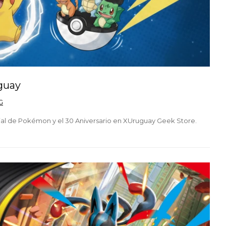
guay
G
ial de Pokémon y el 30 Aniversario en XUruguay Geek Store.