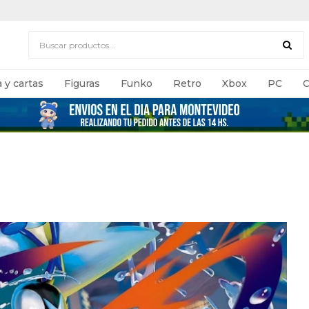
 y cartas
Figuras
Funko
Retro
Xbox
PC
C