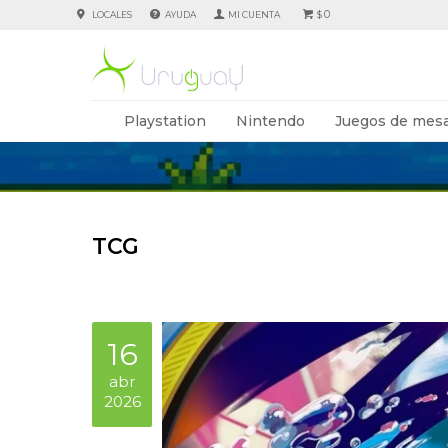
0
LOCALES
AYUDA
$
Playstation
Nintendo
Juegos de mesa
TCG
16
abr
2026