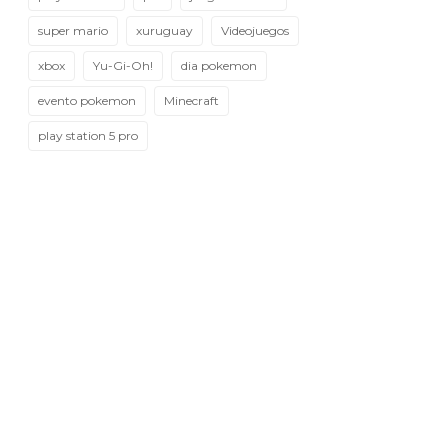
super mario
xuruguay
Videojuegos
xbox
Yu-Gi-Oh!
dia pokemon
evento pokemon
Minecraft
play station 5 pro