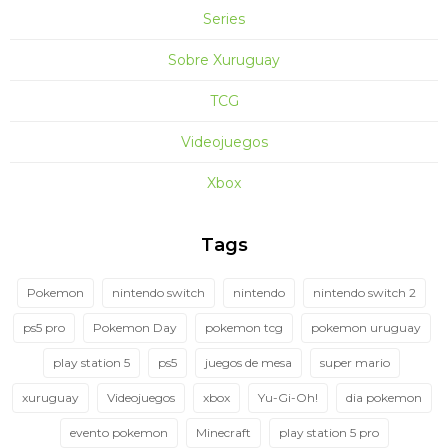
Series
Sobre Xuruguay
TCG
Videojuegos
Xbox
Tags
Pokemon
nintendo switch
nintendo
nintendo switch 2
ps5 pro
Pokemon Day
pokemon tcg
pokemon uruguay
play station 5
ps5
juegos de mesa
super mario
xuruguay
Videojuegos
xbox
Yu-Gi-Oh!
dia pokemon
evento pokemon
Minecraft
play station 5 pro