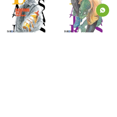
Beastars - Tomo 6
Beastars - Tomo 7
990
990
$
$