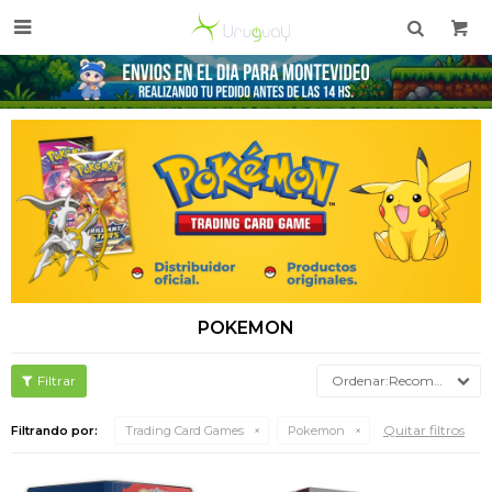

POKEMON
Recomendados
Quitar filtros
Filtrando por:
Trading Card Games
Pokemon