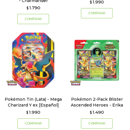
- Charmander
1.990
$
1.790
$
Pokémon Tin (Lata) - Mega
Pokémon 2-Pack Blister
Charizard Y ex [Español]
Ascended Heroes - Erika
1.990
1.490
$
$