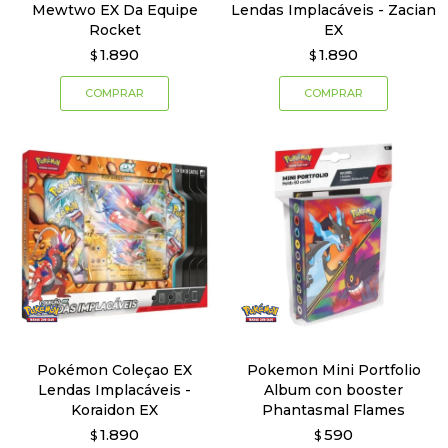
Mewtwo EX Da Equipe
Lendas Implacáveis - Zacian
Rocket
EX
1.890
1.890
$
$
Pokémon Coleçao EX
Pokemon Mini Portfolio
Lendas Implacáveis -
Album con booster
Koraidon EX
Phantasmal Flames
1.890
590
$
$