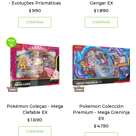
- Evoluções Prismáticas
Gengar EX
990
1.890
$
$
Pokémon Coleçao - Mega
Pokemon Colección
Clefable EX
Premium - Mega Greninja
EX
1.690
$
4.190
$