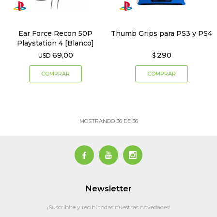
Ear Force Recon 50P
Thumb Grips para PS3 y PS4
Playstation 4 [Blanco]
69,00
290
USD
$
MOSTRANDO
36
DE
36



Newsletter
¡Suscribite y recibí todas nuestras novedades!