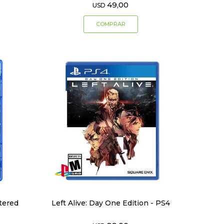
49,00
USD
tered
Left Alive: Day One Edition - PS4