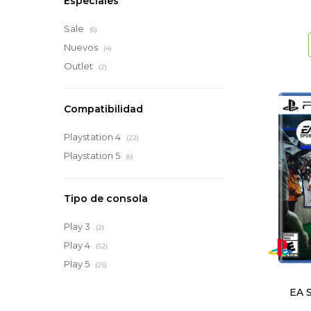
Especiales
Sale
(6)
Nuevos
(4)
Outlet
(2)
Compatibilidad
Playstation 4
(22)
Playstation 5
(6)
Tipo de consola
Play 3
(2)
Play 4
(52)
Play 5
(25)
EA 