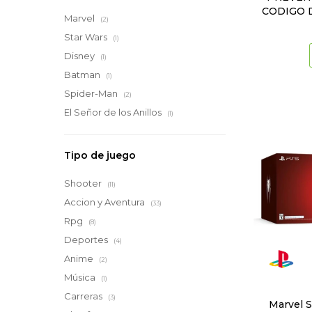
CODIGO 
Marvel
(2)
Star Wars
(1)
Disney
(1)
Batman
(1)
Spider-Man
(2)
El Señor de los Anillos
(1)
Tipo de juego
Shooter
(11)
Accion y Aventura
(33)
Rpg
(8)
Deportes
(4)
Anime
(2)
Música
(1)
Carreras
(3)
Marvel S