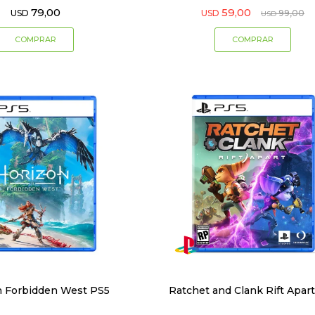
79,00
59,00
USD
USD
99,00
USD
n Forbidden West PS5
Ratchet and Clank Rift Apar