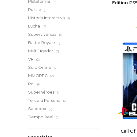
Plataforma
Edition PS5
(4)
Puzzle
(1)
Historia Interactiva
(1)
Lucha
(4)
Supervivencia
(5)
Battle Royale
(1)
Multijugador
(3)
VR
(2)
Sólo Online
(2)
MMORPG
(2)
Rol
(1)
Superhéroes
(1)
Tercera Persona
(2)
Sandbox
(2)
Tiempo Real
(1)
Call Of