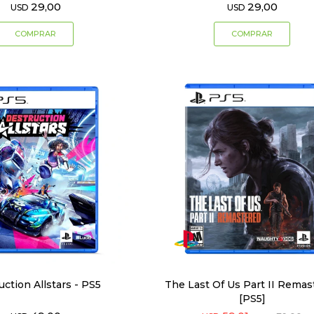
29,00
29,00
USD
USD
uction Allstars - PS5
The Last Of Us Part II Remas
[PS5]