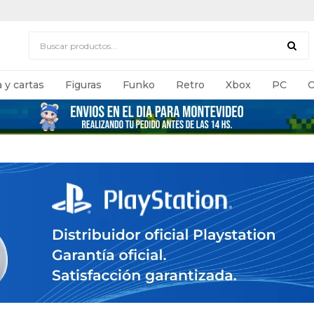
 y cartas
Figuras
Funko
Retro
Xbox
PC
C