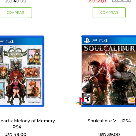
49,00
59,01
USD
USD
79,00
USD
earts: Melody of Memory
Soulcalibur VI - PS4
- PS4
49,00
39,00
USD
USD