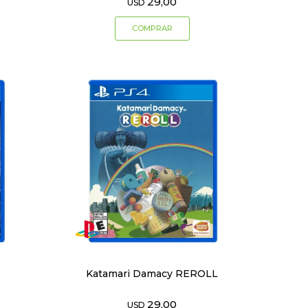
29,00
USD
Katamari Damacy REROLL
29,00
USD