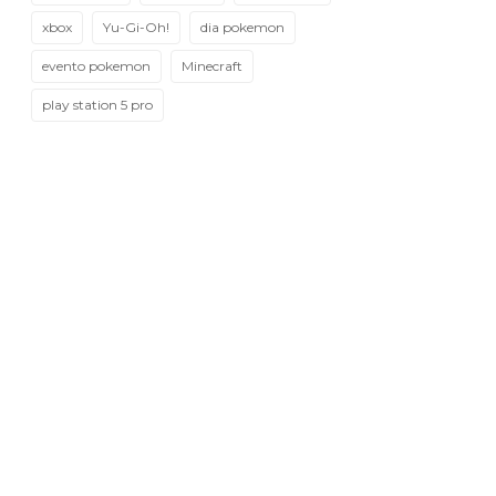
xbox
Yu-Gi-Oh!
dia pokemon
evento pokemon
Minecraft
play station 5 pro