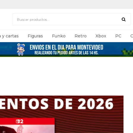
 y cartas
Figuras
Funko
Retro
Xbox
PC
C