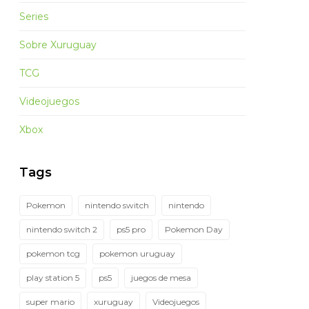
Series
Sobre Xuruguay
TCG
Videojuegos
Xbox
Tags
Pokemon
nintendo switch
nintendo
nintendo switch 2
ps5 pro
Pokemon Day
pokemon tcg
pokemon uruguay
play station 5
ps5
juegos de mesa
super mario
xuruguay
Videojuegos