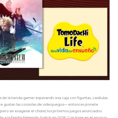
es de la tienda gamer esperando esa caja con figuritas, carátulas
te gustan las consolas de videojuegos— entonces ponete
pero sin exagerar el chiste) los próximos juegos anunciados
án a la familia Nintendo Switch en 2026. Con base en el anuncio