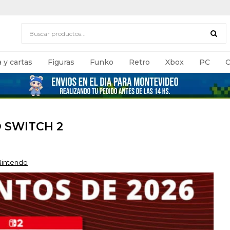
 y cartas
Figuras
Funko
Retro
Xbox
PC
C
 SWITCH 2
Nintendo