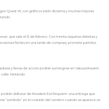
agon Quest VII, con gráficos estilo diorama y muchas mejoras
intendo
er, que sale el 12 de febrero. Con treinta raquetas distintas y
ecisiones fáciles en una tarde de compras), promete partidos
 maduras y llenas de acción podrán sumergirse en Yakuza Kiwami
 calle. Nintendo
or podrán disfrutar de Resident Evil Requiem: una entrega que
ta ese “zumbido” en el costado del cerebro cuando se aparece un