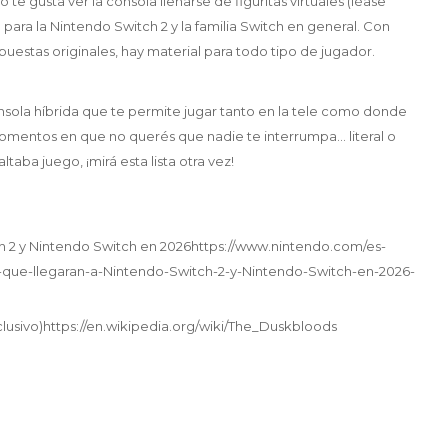
 te gusta ver la consola llenarse de figuritas virtuales (léase
para la Nintendo Switch 2 y la familia Switch en general. Con
puestas originales, hay material para todo tipo de jugador.
sola híbrida que te permite jugar tanto en la tele como donde
 momentos en que no querés que nadie te interrumpa… literal o
taba juego, ¡mirá esta lista otra vez!
h 2 y Nintendo Switch en 2026https://www.nintendo.com/es-
s-que-llegaran-a-Nintendo-Switch-2-y-Nintendo-Switch-en-2026-
lusivo)https://en.wikipedia.org/wiki/The_Duskbloods