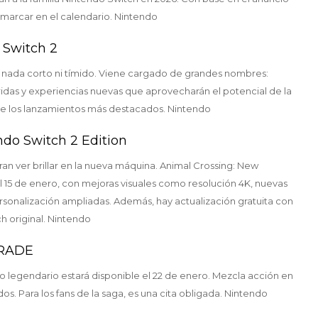
 marcar en el calendario. Nintendo
 Switch 2
a nada corto ni tímido. Viene cargado de grandes nombres:
idas y experiencias nuevas que aprovecharán el potencial de la
 de los lanzamientos más destacados. Nintendo
ndo Switch 2 Edition
n ver brillar en la nueva máquina. Animal Crossing: New
l 15 de enero, con mejoras visuales como resolución 4K, nuevas
rsonalización ampliadas. Además, hay actualización gratuita con
h original. Nintendo
GRADE
o legendario estará disponible el 22 de enero. Mezcla acción en
s. Para los fans de la saga, es una cita obligada. Nintendo