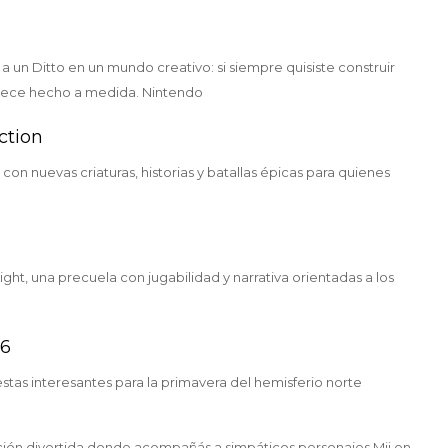
un Ditto en un mundo creativo: si siempre quisiste construir
arece hecho a medida. Nintendo
ction
con nuevas criaturas, historias y batallas épicas para quienes
Light, una precuela con jugabilidad y narrativa orientadas a los
26
tas interesantes para la primavera del hemisferio norte
ción divertida donde acompañás a simpáticos personajes Mii en