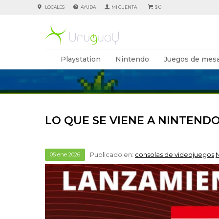
0
LOCALES
AYUDA
$
Playstation
Nintendo
Juegos de mesa
LO QUE SE VIENE A NINTENDO
Publicado en:
consolas de videojuegos
05
ene
2026