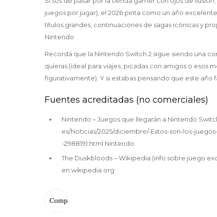
Si sos de pasar por la tienda gamer con ojos de ilusión, o
juegos por jugar), el 2026 pinta como un año excelente 
títulos grandes, continuaciones de sagas icónicas y pro
Nintendo
Recordá que la Nintendo Switch 2 sigue siendo una con
quieras (ideal para viajes, picadas con amigos o esos
figurativamente). Y si estabas pensando que este año fal
Fuentes acreditadas (no comerciales)
Nintendo – Juegos que llegarán a Nintendo Switc
es/Noticias/2025/diciembre/-Estos-son-los-juego
-2988191.html Nintendo
The Duskbloods – Wikipedia (info sobre juego exc
en.wikipedia.org