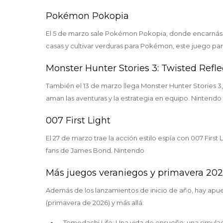
Pokémon Pokopia
El 5 de marzo sale Pokémon Pokopia, donde encarnás a 
casas y cultivar verduras para Pokémon, este juego p
Monster Hunter Stories 3: Twisted Refle
También el 13 de marzo llega Monster Hunter Stories 3, 
aman las aventuras y la estrategia en equipo. Nintendo
007 First Light
El 27 de marzo trae la acción estilo espía con 007 First 
fans de James Bond. Nintendo
Más juegos veraniegos y primavera 20
Además de los lanzamientos de inicio de año, hay apues
(primavera de 2026) y más allá:
Tomodachi Life: Una vida de ensueño: una simula