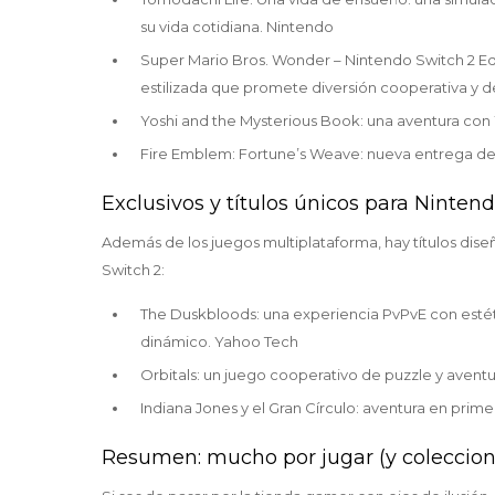
su vida cotidiana. Nintendo
Super Mario Bros. Wonder – Nintendo Switch 2 Edi
estilizada que promete diversión cooperativa y d
Yoshi and the Mysterious Book: una aventura con Y
Fire Emblem: Fortune’s Weave: nueva entrega de l
Exclusivos y títulos únicos para Ninten
Además de los juegos multiplataforma, hay títulos di
Switch 2:
The Duskbloods: una experiencia PvPvE con estéti
dinámico. Yahoo Tech
Orbitals: un juego cooperativo de puzzle y avent
Indiana Jones y el Gran Círculo: aventura en prim
Resumen: mucho por jugar (y coleccion