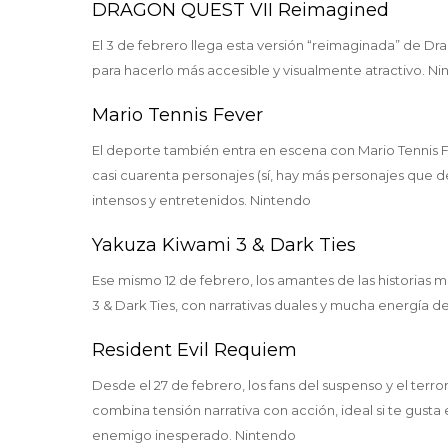
DRAGON QUEST VII Reimagined
El 3 de febrero llega esta versión “reimaginada” de Dr
para hacerlo más accesible y visualmente atractivo. N
Mario Tennis Fever
El deporte también entra en escena con Mario Tennis Fev
casi cuarenta personajes (sí, hay más personajes que d
intensos y entretenidos. Nintendo
Yakuza Kiwami 3 & Dark Ties
Ese mismo 12 de febrero, los amantes de las historias
3 & Dark Ties, con narrativas duales y mucha energía de
Resident Evil Requiem
Desde el 27 de febrero, los fans del suspenso y el terr
combina tensión narrativa con acción, ideal si te gus
enemigo inesperado. Nintendo