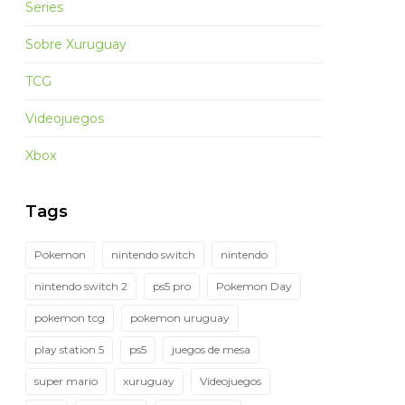
Series
Sobre Xuruguay
TCG
Videojuegos
Xbox
Tags
Pokemon
nintendo switch
nintendo
nintendo switch 2
ps5 pro
Pokemon Day
pokemon tcg
pokemon uruguay
play station 5
ps5
juegos de mesa
super mario
xuruguay
Videojuegos