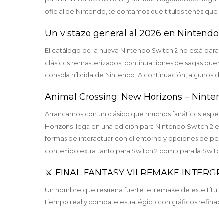
oficial de Nintendo, te contamos qué títulos tenés que
Un vistazo general al 2026 en Nintendo
El catálogo de la nueva Nintendo Switch 2 no está par
clásicos remasterizados, continuaciones de sagas quer
consola híbrida de Nintendo. A continuación, algunos
Animal Crossing: New Horizons – Ninte
Arrancamos con un clásico que muchos fanáticos espera
Horizons llega en una edición para Nintendo Switch 2 e
formas de interactuar con el entorno y opciones de pe
contenido extra tanto para Switch 2 como para la Switc
⚔️ FINAL FANTASY VII REMAKE INTER
Un nombre que resuena fuerte: el remake de este títul
tiempo real y combate estratégico con gráficos refinado