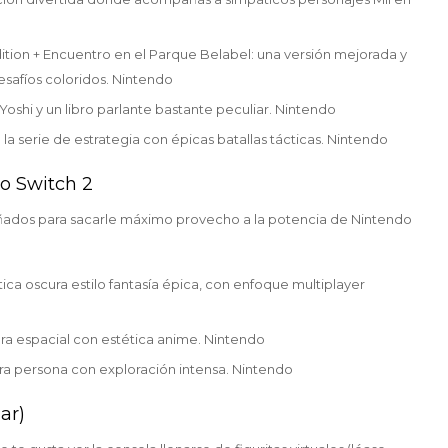
tion + Encuentro en el Parque Belabel: una versión mejorada y
esafíos coloridos. Nintendo
oshi y un libro parlante bastante peculiar. Nintendo
a serie de estrategia con épicas batallas tácticas. Nintendo
do Switch 2
señados para sacarle máximo provecho a la potencia de Nintendo
ca oscura estilo fantasía épica, con enfoque multiplayer
ura espacial con estética anime. Nintendo
era persona con exploración intensa. Nintendo
ar)