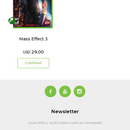
Mass Effect 3
29,00
USD



Newsletter
¡Suscribite y recibí todas nuestras novedades!