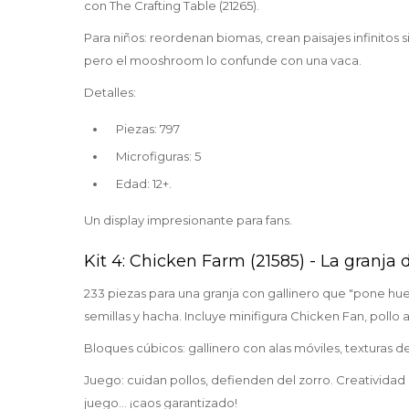
con The Crafting Table (21265).
Para niños: reordenan biomas, crean paisajes infinitos si
pero el mooshroom lo confunde con una vaca.
Detalles:
Piezas: 797
Microfiguras: 5
Edad: 12+.
Un display impresionante para fans.
Kit 4: Chicken Farm (21585) - La granja 
233 piezas para una granja con gallinero que "pone hue
semillas y hacha. Incluye minifigura Chicken Fan, poll
Bloques cúbicos: gallinero con alas móviles, texturas d
Juego: cuidan pollos, defienden del zorro. Creatividad
juego... ¡caos garantizado!