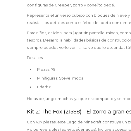
con figuras de Creeper, zorro y conejito bebé.
Representa el universo cúbico con bloques de nieve y t
realista. Los detalles como el árbol de abeto con ramas 
Para niños, es ideal para jugar sin pantalla: minan, 
tesoros. Desarrolla habilidades básicas de construcci
siempre puedes verlo venir... ¡salvo que lo escondas tú!
Detalles:
Piezas: 79
Minifiguras: Steve, mobs
Edad: 6+
Horas de juego: muchas, ya que es compacto y se rec
Kit 2: The Fox (21588) - El zorro a gran e
Con 497 piezas, este Lego de Minecraft construye un zor
y ojos reversibles (abiertos/cerrados). Incluye acceso