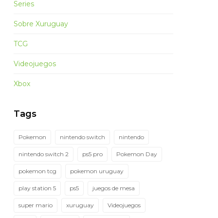
Series
Sobre Xuruguay
TCG
Videojuegos
Xbox
Tags
Pokemon
nintendo switch
nintendo
nintendo switch 2
ps5 pro
Pokemon Day
pokemon tcg
pokemon uruguay
play station 5
ps5
juegos de mesa
super mario
xuruguay
Videojuegos