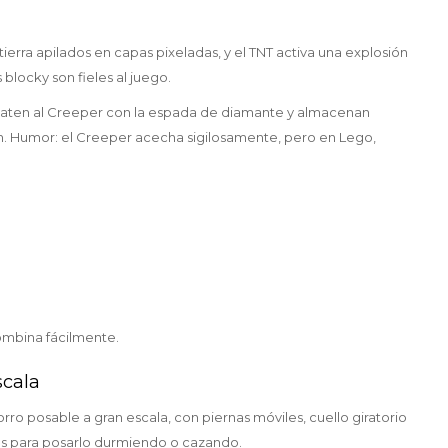
ierra apilados en capas pixeladas, y el TNT activa una explosión
blocky son fieles al juego.
combaten al Creeper con la espada de diamante y almacenan
ón. Humor: el Creeper acecha sigilosamente, pero en Lego,
ombina fácilmente.
scala
ro posable a gran escala, con piernas móviles, cuello giratorio
rios para posarlo durmiendo o cazando.