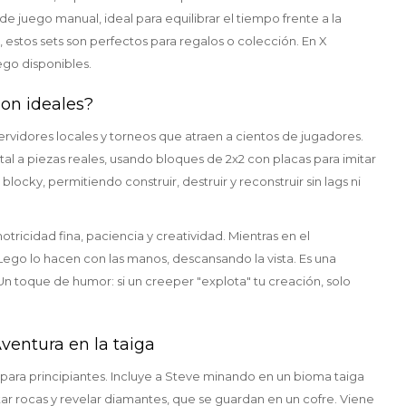
e juego manual, ideal para equilibrar el tiempo frente a la
estos sets son perfectos para regalos o colección. En X
ego disponibles.
son ideales?
rvidores locales y torneos que atraen a cientos de jugadores.
al a piezas reales, usando bloques de 2x2 con placas para imitar
locky, permitiendo construir, destruir y reconstruir sin lags ni
tricidad fina, paciencia y creatividad. Mientras en el
ego lo hacen con las manos, descansando la vista. Es una
 Un toque de humor: si un creeper "explota" tu creación, solo
Aventura en la taiga
 para principiantes. Incluye a Steve minando en un bioma taiga
tar rocas y revelar diamantes, que se guardan en un cofre. Viene