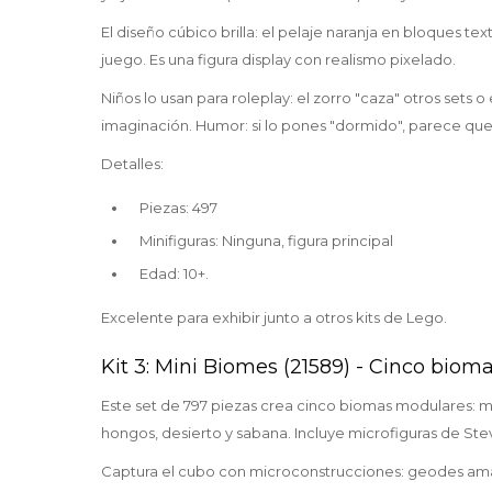
El diseño cúbico brilla: el pelaje naranja en bloques te
juego. Es una figura display con realismo pixelado.
Niños lo usan para roleplay: el zorro "caza" otros set
imaginación. Humor: si lo pones "dormido", parece que
Detalles:
Piezas: 497
Minifiguras: Ninguna, figura principal
Edad: 10+.
Excelente para exhibir junto a otros kits de Lego.
Kit 3: Mini Biomes (21589) - Cinco biom
Este set de 797 piezas crea cinco biomas modulares: 
hongos, desierto y sabana. Incluye microfiguras de St
Captura el cubo con microconstrucciones: geodes amati