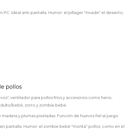
n PC. Ideal anti-pantalla. Humor: el pillager "invade" el desierto,
de pollos
vos", ventilador para pollos fríos y accesorios como heno,
o adulto/bebé, zorro y zombie bebé.
e madera y plumas pixeladas. Función de huevos fiel al juego.
 sin pantalla. Humor: el zombie bebé "monta" pollos, como en el