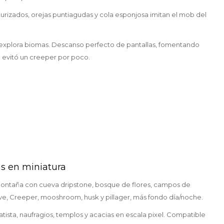
xturizados, orejas puntiagudas y cola esponjosa imitan el mob del
s o explora biomas. Descanso perfecto de pantallas, fomentando
 evitó un creeper por poco.
as en miniatura
montaña con cueva dripstone, bosque de flores, campos de
eve, Creeper, mooshroom, husk y pillager, más fondo día/noche.
sta, naufragios, templos y acacias en escala pixel. Compatible