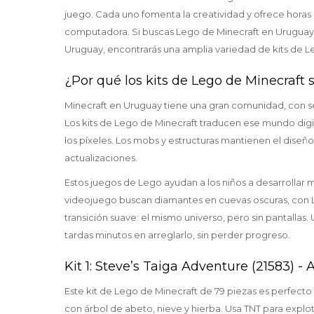
juego. Cada uno fomenta la creatividad y ofrece horas d
computadora. Si buscas Lego de Minecraft en Uruguay, 
Uruguay, encontrarás una amplia variedad de kits de L
¿Por qué los kits de Lego de Minecraft 
Minecraft en Uruguay tiene una gran comunidad, con se
Los kits de Lego de Minecraft traducen ese mundo digit
los píxeles. Los mobs y estructuras mantienen el diseño b
actualizaciones.
Estos juegos de Lego ayudan a los niños a desarrollar mo
videojuego buscan diamantes en cuevas oscuras, con L
transición suave: el mismo universo, pero sin pantallas.
tardas minutos en arreglarlo, sin perder progreso.
Kit 1: Steve’s Taiga Adventure (21583) - 
Este kit de Lego de Minecraft de 79 piezas es perfecto
con árbol de abeto, nieve y hierba. Usa TNT para explo