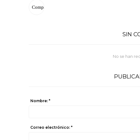
SIN 
No se han re
PUBLIC
Nombre: *
Correo electrónico: *