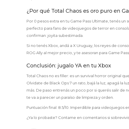
¿Por qué Total Chaos es oro puro en 
Por 0 pesos extra en tu Game Pass Ultimate, tenés un s
perfecto para fans de videojuegos de terror en consola
confirman: joyita subestimada.
Si no tenés Xbox, andá a X Uruguay, los reyes de cons
ROG Ally al mejor precio, y te asesoran para Game Pass
Conclusión: jugalo YA en tu Xbox
Total Chaos no es filler: es un survival horror original 
Olvidate de Black Ops 7 un rato, bajá la luz, apagá la lu
más. De paso entrenás un poco por si querés salir de 
te va a parecer un paraíso de limpieza y orden.
Puntuación final: 8.5/10. Imperdible para videojuegos e
¿Ya lo probaste? Contame en comentarios si sobrevivist