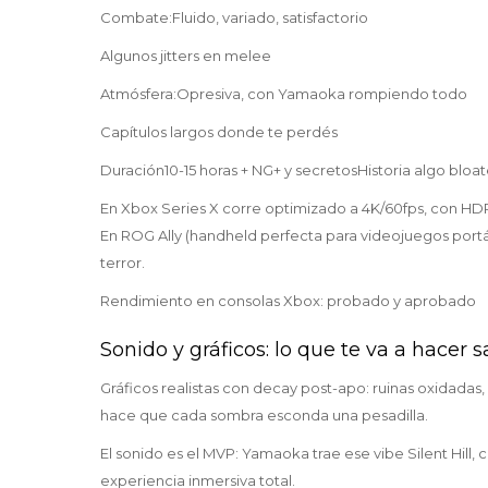
Combate:Fluido, variado, satisfactorio
Algunos jitters en melee
Atmósfera:Opresiva, con Yamaoka rompiendo todo
Capítulos largos donde te perdés
Duración10-15 horas + NG+ y secretosHistoria algo bloa
En Xbox Series X corre optimizado a 4K/60fps, con HDR
En ROG Ally (handheld perfecta para videojuegos portá
terror.
Rendimiento en consolas Xbox: probado y aprobado
Sonido y gráficos: lo que te va a hacer s
Gráficos realistas con decay post-apo: ruinas oxidad
hace que cada sombra esconda una pesadilla.
El sonido es el MVP: Yamaoka trae ese vibe Silent Hill, 
experiencia inmersiva total.