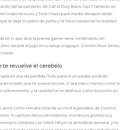
lando del lanzamiento de Call of Duty Black Ops 7 también en
ió todas las luces, y Total Chaos pasó medio desapercibido.
 que te deja los pelos de punta y te hace cuestionar la realidad.
da en lo que dice la prensa gamer seria, rendimiento en
ómo sacarle el jugo en tu setup uruguayo. Si tenés Xbox Series
trolado.
 te revuelve el cerebelo
nada en una isla perdida. Todo parece un paraíso podrido:
ra en la radio que te susurra locuras. O sea mas o menos como la
nico sobreviviente, y la realidad se te deshace como bizcocho en
, lo armó como remake total de un mod legendario de Doom II
rno: 9 capítulos llenos de misterios, monstruos grotescos y
rensa lo compara con Silent Hill por la atmósfera opresiva, y no
uso la banda sonora, que te eriza la piel con ruidos industriales