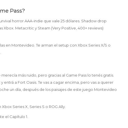
Game Pass?
urvival horror AAA-indie que vale 25 dólares. Shadow drop
s Xbox. Metacritic y Steam (Very Positive, 400+ reviews)
olas en Montevideo. Te arman el setup con Xbox Series X/S o
.
que merecía más ruido, pero gracias al Game Pass lo tenés gratis.
z y entrá a Fort Oasis. Te vas a cagar encima, pero vas a querer
noche un día, después de los paisajes de este juego Montevideo
n Xbox Series X, Series S o ROG Ally.
e el Capítulo 1.