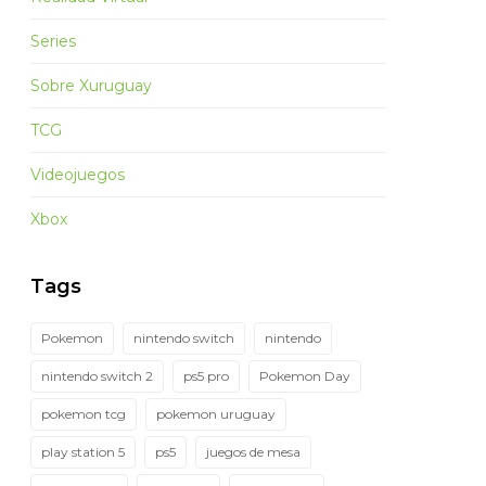
Series
Sobre Xuruguay
TCG
Videojuegos
Xbox
Tags
Pokemon
nintendo switch
nintendo
nintendo switch 2
ps5 pro
Pokemon Day
pokemon tcg
pokemon uruguay
play station 5
ps5
juegos de mesa