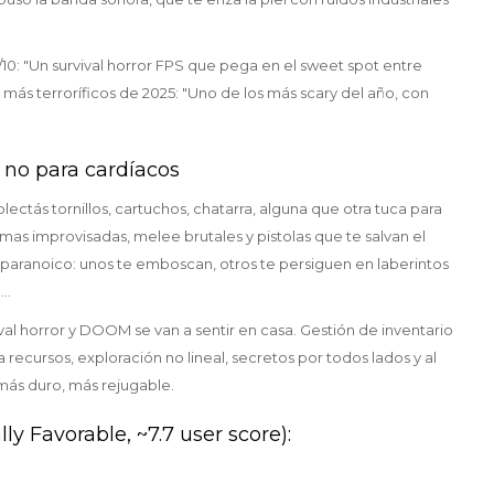
/10: "Un survival horror FPS que pega en el sweet spot entre
 más terroríficos de 2025: "Uno de los más scary del año, con
, no para cardíacos
lectás tornillos, cartuchos, chatarra, alguna que otra tuca para
rmas improvisadas, melee brutales y pistolas que te salvan el
 paranoico: unos te emboscan, otros te persiguen en laberintos
..
val horror y DOOM se van a sentir en casa. Gestión de inventario
 recursos, exploración no lineal, secretos por todos lados y al
más duro, más rejugable.
ly Favorable, ~7.7 user score):