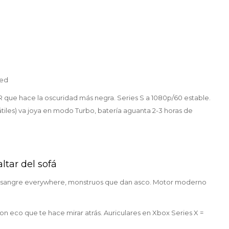
ted
 que hace la oscuridad más negra. Series S a 1080p/60 estable.
tiles) va joya en modo Turbo, batería aguanta 2-3 horas de
altar del sofá
as, sangre everywhere, monstruos que dan asco. Motor moderno
con eco que te hace mirar atrás. Auriculares en Xbox Series X =