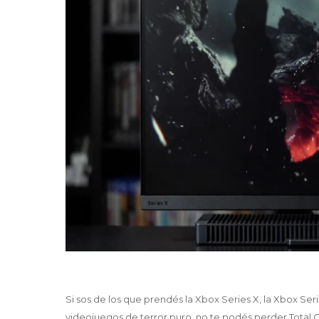
Si sos de los que prendés la Xbox Series X, la Xbox Se
videojuegos de terror puro, no te podés perder Total 