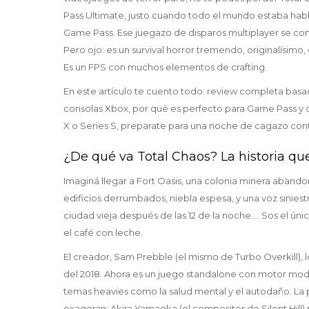
Pass Ultimate, justo cuando todo el mundo estaba hab
Game Pass. Ese juegazo de disparos multiplayer se com
Pero ojo: es un survival horror tremendo, originalísimo,
Es un FPS con muchos elementos de crafting.
En este artículo te cuento todo: review completa basa
consolas Xbox, por qué es perfecto para Game Pass y c
X o Series S, preparate para una noche de cagazo con
¿De qué va Total Chaos? La historia que
Imaginá llegar a Fort Oasis, una colonia minera abando
edificios derrumbados, niebla espesa, y una voz siniest
ciudad vieja después de las 12 de la noche.... Sos el ú
el café con leche.
El creador, Sam Prebble (el mismo de Turbo Overkill)
del 2018. Ahora es un juego standalone con motor mode
temas heavies como la salud mental y el autodaño. La p
exageran: Akira Yamaoka (el compositor de Silent Hill) p