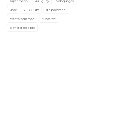
super mario
xuruguay
Videojuegos
xbox
Yu-Gi-Oh!
dia pokemon
evento pokemon
Minecraft
play station 5 pro