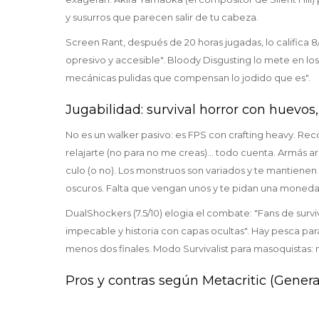
y susurros que parecen salir de tu cabeza.
Screen Rant, después de 20 horas jugadas, lo califica 8
opresivo y accesible". Bloody Disgusting lo mete en los
mecánicas pulidas que compensan lo jodido que es".
Jugabilidad: survival horror con huevos
No es un walker pasivo: es FPS con crafting heavy. Reco
relajarte (no para no me creas)... todo cuenta. Armás a
culo (o no). Los monstruos son variados y te mantienen
oscuros. Falta que vengan unos y te pidan una moneda.
DualShockers (7.5/10) elogia el combate: "Fans de survi
impecable y historia con capas ocultas". Hay pesca para
menos dos finales. Modo Survivalist para masoquistas: 
Pros y contras según Metacritic (General