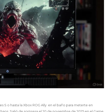
ries S o hasta la Xbox ROG Ally en el baño para meterte en
Chaos. Salió de sorpresa el 20 de noviembre de 2025 en el Game