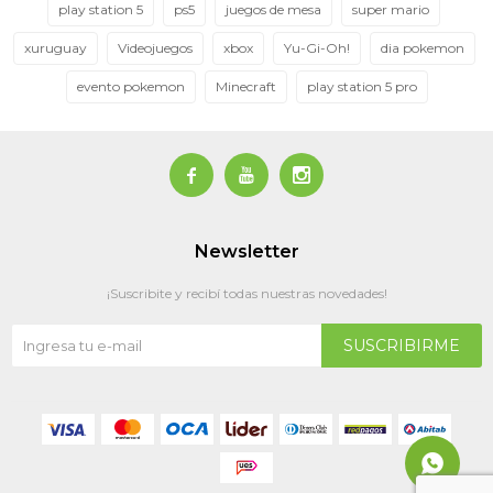
play station 5
ps5
juegos de mesa
super mario
xuruguay
Videojuegos
xbox
Yu-Gi-Oh!
dia pokemon
evento pokemon
Minecraft
play station 5 pro



Newsletter
¡Suscribite y recibí todas nuestras novedades!
SUSCRIBIRME