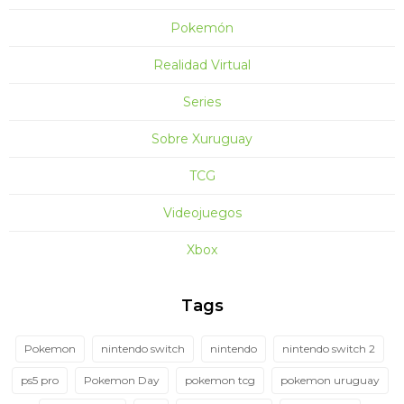
Pokemón
Realidad Virtual
Series
Sobre Xuruguay
TCG
Videojuegos
Xbox
Tags
Pokemon
nintendo switch
nintendo
nintendo switch 2
ps5 pro
Pokemon Day
pokemon tcg
pokemon uruguay