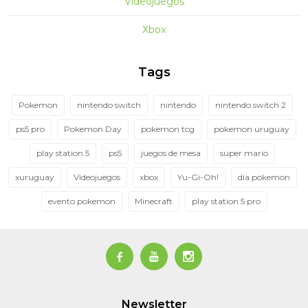
Videojuegos
Xbox
Tags
Pokemon
nintendo switch
nintendo
nintendo switch 2
ps5 pro
Pokemon Day
pokemon tcg
pokemon uruguay
play station 5
ps5
juegos de mesa
super mario
xuruguay
Videojuegos
xbox
Yu-Gi-Oh!
dia pokemon
evento pokemon
Minecraft
play station 5 pro



Newsletter