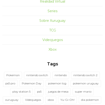
Realidad Virtual
Series
Sobre Xuruguay
TCG
Videojuegos
Xbox
Tags
Pokemon
nintendo switch
nintendo
nintendo switch 2
ps5 pro
Pokemon Day
pokemon tcg
pokemon uruguay
play station 5
ps5
juegos de mesa
super mario
xuruguay
Videojuegos
xbox
Yu-Gi-Oh!
dia pokemon