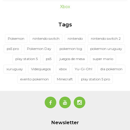
Xbox
Tags
Pokemon
nintendo switch
nintendo
nintendo switch 2
ps5 pro
Pokemon Day
pokemon tcg
pokemon uruguay
play station 5
ps5
juegos de mesa
super mario
xuruguay
Videojuegos
xbox
Yu-Gi-Oh!
dia pokemon
evento pokemon
Minecraft
play station 5 pro



Newsletter