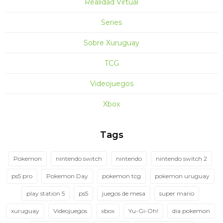
Realidad Virtual
Series
Sobre Xuruguay
TCG
Videojuegos
Xbox
Tags
Pokemon
nintendo switch
nintendo
nintendo switch 2
ps5 pro
Pokemon Day
pokemon tcg
pokemon uruguay
play station 5
ps5
juegos de mesa
super mario
xuruguay
Videojuegos
xbox
Yu-Gi-Oh!
dia pokemon