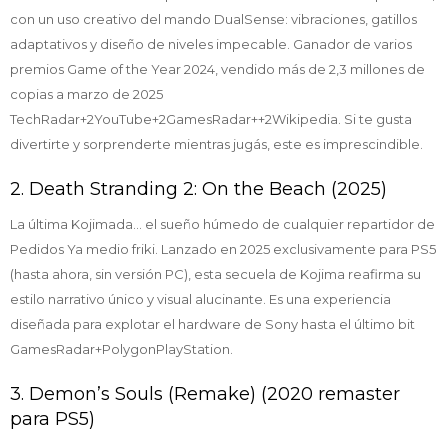
con un uso creativo del mando DualSense: vibraciones, gatillos
adaptativos y diseño de niveles impecable. Ganador de varios
premios Game of the Year 2024, vendido más de 2,3 millones de
copias a marzo de 2025
TechRadar+2YouTube+2GamesRadar++2Wikipedia. Si te gusta
divertirte y sorprenderte mientras jugás, este es imprescindible.
2. Death Stranding 2: On the Beach (2025)
La última Kojimada... el sueño húmedo de cualquier repartidor de
Pedidos Ya medio friki. Lanzado en 2025 exclusivamente para PS5
(hasta ahora, sin versión PC), esta secuela de Kojima reafirma su
estilo narrativo único y visual alucinante. Es una experiencia
diseñada para explotar el hardware de Sony hasta el último bit
GamesRadar+PolygonPlayStation.
3. Demon’s Souls (Remake) (2020 remaster
para PS5)