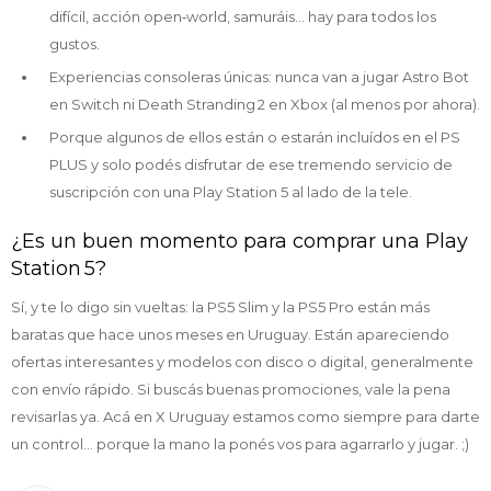
difícil, acción open‑world, samuráis… hay para todos los
gustos.
Experiencias consoleras únicas: nunca van a jugar Astro Bot
en Switch ni Death Stranding 2 en Xbox (al menos por ahora).
Porque algunos de ellos están o estarán incluídos en el PS
PLUS y solo podés disfrutar de ese tremendo servicio de
suscripción con una Play Station 5 al lado de la tele.
¿Es un buen momento para comprar una Play
Station 5?
Sí, y te lo digo sin vueltas: la PS5 Slim y la PS5 Pro están más
baratas que hace unos meses en Uruguay. Están apareciendo
ofertas interesantes y modelos con disco o digital, generalmente
con envío rápido. Si buscás buenas promociones, vale la pena
revisarlas ya. Acá en X Uruguay estamos como siempre para darte
un control... porque la mano la ponés vos para agarrarlo y jugar. ;)