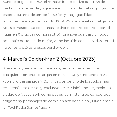
Aunque original de PS3, el remake fue exclusivo para PS5 de
hecho título de salida y sigue siendo un pilar del catálogo: gráficos
espectaculares, desempeño 60 fps, y una jugabilidad
brutalmente exigente. Es un MUST PLAY si sos fanático del género
Souls o masoquista con ganas de tirar el control contra la pared
(igual en X Uruguay comprás otro) . Una joya que pasó un poco
por abajo del radar... lo mejor, viene incluido con el PS Plus pero si
no tenés la ps5 te lo estás perdiendo....
4. Marvel’s Spider‑Man 2 (Octubre 2023)
Si es cierto , tiene su par de añitos, pero por eso mismo en
cualquier momento lo largan en el PS PLUS y si no tenes PS5...
¿como lo pensas jugar? Continuación de uno de los títulos más
emblemáticos de Sony: exclusivo de PS5 inicialmente, explota la
ciudad de Nueva York como pocos, con historia épica, cuerpos
colgantes y personajes de cómic en alta definición y DualSense a
full TechRadarGamesRadar+.