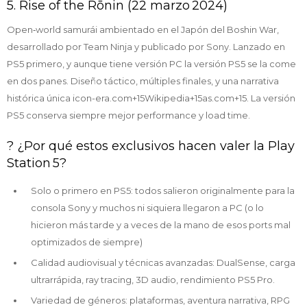
5. Rise of the Rōnin (22 marzo 2024)
Open‑world samurái ambientado en el Japón del Boshin War,
desarrollado por Team Ninja y publicado por Sony. Lanzado en
PS5 primero, y aunque tiene versión PC la versión PS5 se la come
en dos panes. Diseño táctico, múltiples finales, y una narrativa
histórica única icon-era.com+15Wikipedia+15as.com+15. La versión
PS5 conserva siempre mejor performance y load time.
? ¿Por qué estos exclusivos hacen valer la Play
Station 5?
Solo o primero en PS5: todos salieron originalmente para la
consola Sony y muchos ni siquiera llegaron a PC (o lo
hicieron más tarde y a veces de la mano de esos ports mal
optimizados de siempre)
Calidad audiovisual y técnicas avanzadas: DualSense, carga
ultrarrápida, ray tracing, 3D audio, rendimiento PS5 Pro.
Variedad de géneros: plataformas, aventura narrativa, RPG