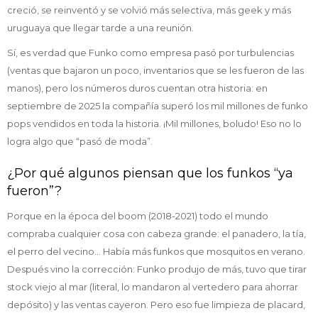
creció, se reinventó y se volvió más selectiva, más geek y más
uruguaya que llegar tarde a una reunión.
Sí, es verdad que Funko como empresa pasó por turbulencias
(ventas que bajaron un poco, inventarios que se les fueron de las
manos), pero los números duros cuentan otra historia: en
septiembre de 2025 la compañía superó los mil millones de funko
pops vendidos en toda la historia. ¡Mil millones, boludo! Eso no lo
logra algo que “pasó de moda”.
¿Por qué algunos piensan que los funkos “ya
fueron”?
Porque en la época del boom (2018-2021) todo el mundo
compraba cualquier cosa con cabeza grande: el panadero, la tía,
el perro del vecino… Había más funkos que mosquitos en verano.
Después vino la corrección: Funko produjo de más, tuvo que tirar
stock viejo al mar (literal, lo mandaron al vertedero para ahorrar
depósito) y las ventas cayeron. Pero eso fue limpieza de placard,