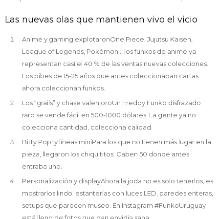
Las nuevas olas que mantienen vivo el vicio
Anime y gaming explotaronOne Piece, Jujutsu Kaisen,
League of Legends, Pokémon… los funkos de anime ya
representan casi el 40 % de las ventas nuevas colecciones.
Los pibes de 15-25 años que antes coleccionaban cartas
ahora coleccionan funkos.
Los “grails” y chase valen oroUn Freddy Funko disfrazado
raro se vende fácil en 500-1000 dólares. La gente ya no
colecciona cantidad, colecciona calidad.
Bitty Pop! y líneas miniPara los que no tienen más lugar en la
pieza, llegaron los chiquititos. Caben 50 donde antes
entraba uno.
Personalización y displayAhora la joda no es solo tenerlos, es
mostrarlos lindo: estanterías con luces LED, paredes enteras,
setups que parecen museo. En Instagram #FunkoUruguay
está lleno de fotos que dan envidia sana.