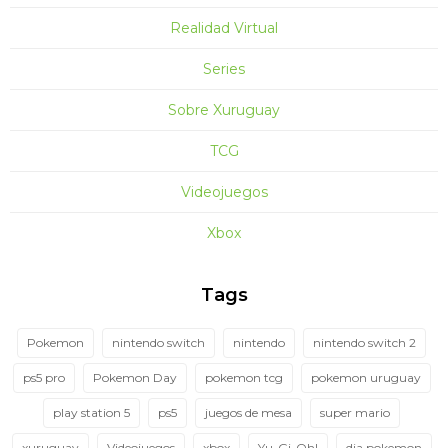
Realidad Virtual
Series
Sobre Xuruguay
TCG
Videojuegos
Xbox
Tags
Pokemon
nintendo switch
nintendo
nintendo switch 2
ps5 pro
Pokemon Day
pokemon tcg
pokemon uruguay
play station 5
ps5
juegos de mesa
super mario
xuruguay
Videojuegos
xbox
Yu-Gi-Oh!
dia pokemon