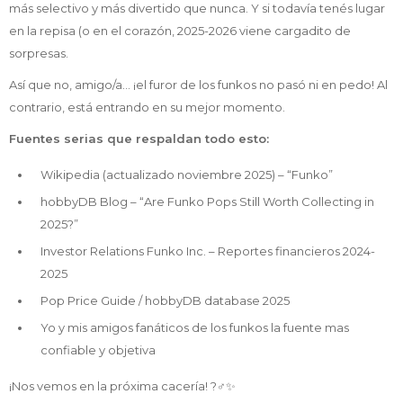
más selectivo y más divertido que nunca. Y si todavía tenés lugar
en la repisa (o en el corazón, 2025-2026 viene cargadito de
sorpresas.
Así que no, amigo/a… ¡el furor de los funkos no pasó ni en pedo! Al
contrario, está entrando en su mejor momento.
Fuentes serias que respaldan todo esto:
Wikipedia (actualizado noviembre 2025) – “Funko”
hobbyDB Blog – “Are Funko Pops Still Worth Collecting in
2025?”
Investor Relations Funko Inc. – Reportes financieros 2024-
2025
Pop Price Guide / hobbyDB database 2025
Yo y mis amigos fanáticos de los funkos la fuente mas
confiable y objetiva
¡Nos vemos en la próxima cacería! ?️‍♂️✨