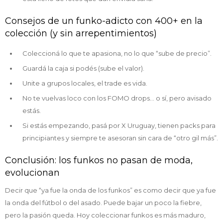
Consejos de un funko-adicto con 400+ en la
colección (y sin arrepentimientos)
Coleccioná lo que te apasiona, no lo que “sube de precio”.
Guardá la caja si podés (sube el valor).
Unite a grupos locales, el trade es vida.
No te vuelvas loco con los FOMO drops… o sí, pero avisado
estás.
Si estás empezando, pasá por X Uruguay, tienen packs para
principiantes y siempre te asesoran sin cara de “otro gil más”.
Conclusión: los funkos no pasan de moda,
evolucionan
Decir que “ya fue la onda de los funkos” es como decir que ya fue
la onda del fútbol o del asado. Puede bajar un poco la fiebre,
pero la pasión queda. Hoy coleccionar funkos es más maduro,