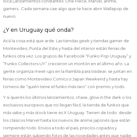
loca.Lanzamientos constantes: One Piece, Marvel, anime,
gamers…Cada semana cae algo que te hace abrir Wallapop de
nuevo.
¿Y en Uruguay qué onda?
Acá la cosa está que arde. Las tiendas geek y tiendas gamer de
Montevideo, Punta del Este y hasta del interior están llenas de
funkos otra vez. Los grupos de Facebook “Funko Pop Uruguay” y
“Funko Collectors UY” crecieron un montón en el último año. La
gente organiza meet-ups en la Rambla para tradear, se juntan en
ferias como Montevideo Comics o Japan Weekend y hasta hay
torneos de “quién tiene el funko más raro” con premio y todo.
Y si querés los últimos lanzamientos, chase, glow in the dark o los
exclusivos europeos que no llegan fácil, la tienda de funkos que
más sabe y más stock tiene es X Uruguay. Tienen de todo: desde
los clásicos Marvel hasta los nuevos de anime japonés que están
rompiendo todo. Envíos a todo el país, precios copados y
siempre están subiendo fotos de las novedades antes que nadie.