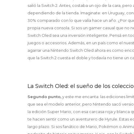
salió la Switch 2. Antes, costaba un ojo de la cara, pe
dependiendo de la tienda. Imaginate: en Uruguay, con e
30% comparado con lo que valía hace un año. ¿Por qué
propia nueva consola. Si sos un gamer casual que no nec
Switch Oled sea una inversión inteligente. Pensá en t
juegos o accesorios. Además, en un país como el nuest
agarrar una Nintendo Switch Oled ahora es como encon
que la Switch 2 cuesta el doble y todavía no tiene un ca
La Switch Oled: el sueño de los coleccio
Segundo punto,
y este me encanta: las ediciones lim
que sea el modelo anterior, pero Nintendo sacó versi
la edición Super Mario, con esa carcasa roja y blanca 
te hacen sentir como un aventurero de Hyrule. Estas edi
largo plazo. Si sos fanático de Mario, Pokémon o Anim
pedacito de historia en tus manos. Y ojo, con la Switch