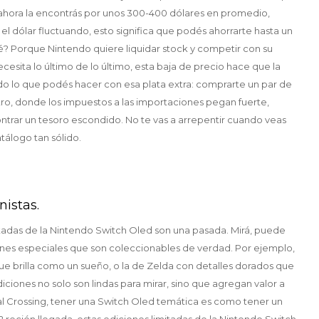
ro ahora la encontrás por unos 300-400 dólares en promedio,
l dólar fluctuando, esto significa que podés ahorrarte hasta un
? Porque Nintendo quiere liquidar stock y competir con su
esita lo último de lo último, esta baja de precio hace que la
odo lo que podés hacer con esa plata extra: comprarte un par de
ro, donde los impuestos a las importaciones pegan fuerte,
trar un tesoro escondido. No te vas a arrepentir cuando veas
tálogo tan sólido.
nistas.
itadas de la Nintendo Switch Oled son una pasada. Mirá, puede
ones especiales que son coleccionables de verdad. Por ejemplo,
que brilla como un sueño, o la de Zelda con detalles dorados que
ciones no solo son lindas para mirar, sino que agregan valor a
al Crossing, tener una Switch Oled temática es como tener un
 2 recién llegada, estas ediciones limitadas de la Nintendo Switch