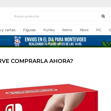
 y cartas
Figuras
Funko
Retro
Xbox
PC
C
IRVE COMPRARLA AHORA?