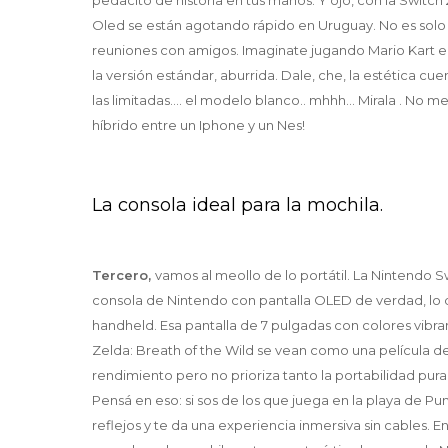
Oled se están agotando rápido en Uruguay. No es solo
reuniones con amigos. Imaginate jugando Mario Kart en 
la versión estándar, aburrida. Dale, che, la estética cu
las limitadas.... el modelo blanco.. mhhh... Mirala . No
híbrido entre un Iphone y un Nes!
La consola ideal para la mochila.
Tercero,
vamos al meollo de lo portátil. La Nintendo S
consola de Nintendo con pantalla OLED de verdad, lo 
handheld. Esa pantalla de 7 pulgadas con colores vib
Zelda: Breath of the Wild se vean como una película d
rendimiento pero no prioriza tanto la portabilidad pura,
Pensá en eso: si sos de los que juega en la playa de P
reflejos y te da una experiencia inmersiva sin cables. 