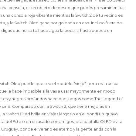
 una consola; es un objeto de deseo que podés presumir en tus
una consola roja vibrante mientras la Switch 2 de tu vecino es
enta, y la Switch Oled gana por goleada en eso. Incluso fuera de
 me digas que no se te hace agua la boca, si hasta parece un
witch Oled puede que sea el modelo "viejo", pero es la única
que la hace imbatible si la vas a usar mayormente en modo
rantes y negros profundos hace que juegos como The Legend of
e cine. Comparado con la Switch 2, que tiene mejoras en
 la Switch Oled brilla en viajes largos o en el bondi uruguayo.
unta del Este o en un asado con amigos, esa pantalla OLED evita
En Uruguay, donde el verano es eterno y la gente anda con la