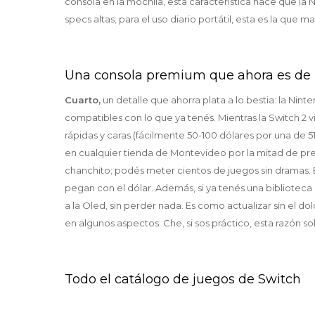
consola en la mochila, esta característica hace que la
specs altas; para el uso diario portátil, esta es la que m
Una consola premium que ahora es de b
Cuarto,
un detalle que ahorra plata a lo bestia: la Ni
compatibles con lo que ya tenés. Mientras la Switch 
rápidas y caras (fácilmente 50-100 dólares por una de 
en cualquier tienda de Montevideo por la mitad de p
chanchito; podés meter cientos de juegos sin dramas.
pegan con el dólar. Además, si ya tenés una biblioteca 
a la Oled, sin perder nada. Es como actualizar sin el do
en algunos aspectos. Che, si sos práctico, esta razón s
Todo el catálogo de juegos de Switch