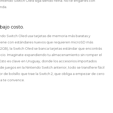
 Nintendo Switch Oled siga siendo reina. No te engañes con
anda.
ajo costo.
ntendo Switch Oled usa tarjetas de memoria más baratas y
2 viene con estándares nuevos que requieren microSD más
512GB), la Switch Oled se banca tarjetas estándar que encontrás
recio. Imaginate expandiendo tu almacenamiento sin romper el
 Esto es clave en Uruguay, donde los accesorios importados
de juegos en la Nintendo Switch anterior, todo se transfiere fácil
lor de bolsillo que trae la Switch 2, que obliga a empezar de cero
ola te convence.