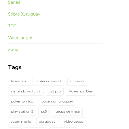
Series
Sobre Xuruguay
TCG
Videojuegos
Xbox
Tags
Pokemon
nintendo switch
nintendo
nintendo switch 2
ps5 pro
Pokemon Day
pokemon tcg
pokemon uruguay
play station 5
ps5
juegos de mesa
super mario
xuruguay
Videojuegos