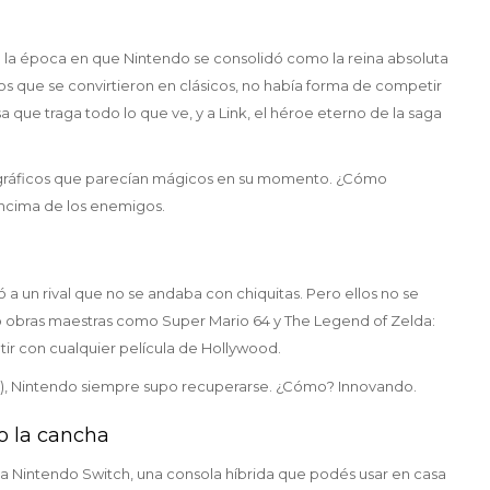
n la época en que Nintendo se consolidó como la reina absoluta
os que se convirtieron en clásicos, no había forma de competir
a que traga todo lo que ve, y a Link, el héroe eterno de la saga
gráficos que parecían mágicos en su momento. ¿Cómo
 encima de los enemigos.
 a un rival que no se andaba con chiquitas. Pero ellos no se
ló obras maestras como Super Mario 64 y The Legend of Zelda:
ir con cualquier película de Hollywood.
 U), Nintendo siempre supo recuperarse. ¿Cómo? Innovando.
o la cancha
ó la Nintendo Switch, una consola híbrida que podés usar en casa