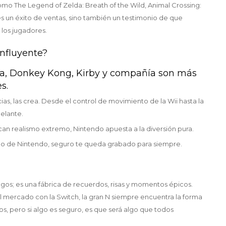
como The Legend of Zelda: Breath of the Wild, Animal Crossing:
es un éxito de ventas, sino también un testimonio de que
los jugadores.
nfluyente?
lda, Donkey Kong, Kirby y compañía son más
s.
s, las crea. Desde el control de movimiento de la Wii hasta la
delante.
an realismo extremo, Nintendo apuesta a la diversión pura.
juego de Nintendo, seguro te queda grabado para siempre.
s; es una fábrica de recuerdos, risas y momentos épicos.
l mercado con la Switch, la gran N siempre encuentra la forma
, pero si algo es seguro, es que será algo que todos