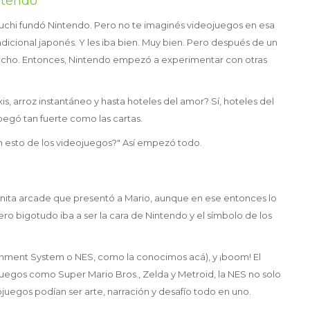
tendo
mauchi fundó Nintendo. Pero no te imaginés videojuegos en esa
dicional japonés. Y les iba bien. Muy bien. Pero después de un
 techo. Entonces, Nintendo empezó a experimentar con otras
s, arroz instantáneo y hasta hoteles del amor? Sí, hoteles del
egó tan fuerte como las cartas.
on esto de los videojuegos?" Así empezó todo.
inita arcade que presentó a Mario, aunque en ese entonces lo
o bigotudo iba a ser la cara de Nintendo y el símbolo de los
inment System o NES, como la conocimos acá), y ¡boom! El
egos como Super Mario Bros., Zelda y Metroid, la NES no solo
juegos podían ser arte, narración y desafío todo en uno.