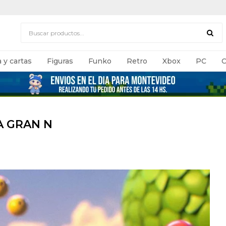
 y cartas
Figuras
Funko
Retro
Xbox
PC
C
A GRAN N