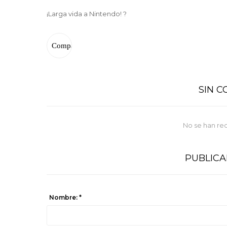
¡Larga vida a Nintendo! ?
SIN 
No se han re
PUBLIC
Nombre: *