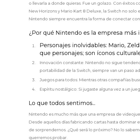
o llevarla a donde quieras. Fue un golazo. Con éxitos 
New Horizons y Mario Kart 8 Deluxe, la Switch no solo 
Nintendo siempre encuentra la forma de conectar con 
¿Por qué Nintendo es la empresa más i
Personajes inolvidables: Mario, Ze
que personajes; son íconos culturale
Innovación constante: Nintendo no sigue tendencia
portabilidad de la Switch, siempre van un paso a
Juegos para todos: Mientras otras compañías busc
Espíritu nostálgico: Si jugaste alguna vez a un 
Lo que todos sentimos...
Nintendo es mucho más que una empresa de videojuego
Desde aquellos días fabricando cartas hasta dominar e
de sorprendernos. ¿Qué será lo próximo? No lo sabemos
querremos probar.