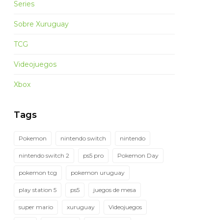
Series
Sobre Xuruguay
TCG
Videojuegos
Xbox
Tags
Pokemon
nintendo switch
nintendo
nintendo switch 2
ps5 pro
Pokemon Day
pokemon tcg
pokemon uruguay
play station 5
ps5
juegos de mesa
super mario
xuruguay
Videojuegos