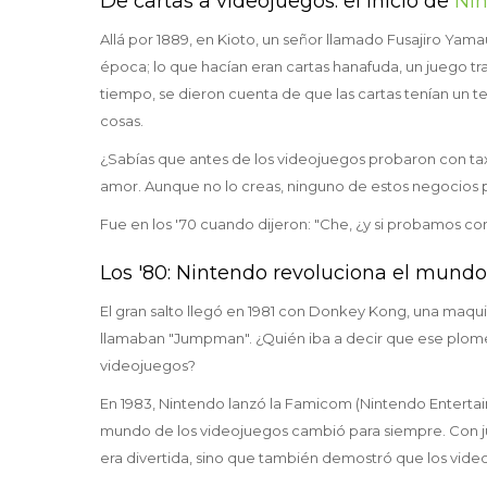
De cartas a videojuegos: el inicio de
Nin
Allá por 1889, en Kioto, un señor llamado Fusajiro Ya
época; lo que hacían eran cartas hanafuda, un juego tra
tiempo, se dieron cuenta de que las cartas tenían un
cosas.
¿Sabías que antes de los videojuegos probaron con taxi
amor. Aunque no lo creas, ninguno de estos negocios p
Fue en los '70 cuando dijeron: "Che, ¿y si probamos c
Los '80: Nintendo revoluciona el mundo
El gran salto llegó en 1981 con Donkey Kong, una maqu
llamaban "Jumpman". ¿Quién iba a decir que ese plomer
videojuegos?
En 1983, Nintendo lanzó la Famicom (Nintendo Enterta
mundo de los videojuegos cambió para siempre. Con ju
era divertida, sino que también demostró que los video