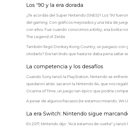
Los '90 y la era dorada
¿Te acordás del Super Nintendo (SNES)? Los '90 fuero
del gaming. Con gráficos mejorados y una lista de jueg
con ellos. Fue cuando conocimos a Kirby, esa bolita ros
The Legend of Zelda.
También llegó Donkey Kong Country, un juegazo con 
olvidarlo? Era tan lindo que hasta te daba pena saltar
La competencia y los desafíos
Cuando Sony lanzó la PlayStation, Nintendo se enfrentó
quedaron atrás: sacaron la Nintendo 64, que nos rega
Ocarina of Time, un juego tan épico que podría compet
A pesar de algunos fracasos (te estamos mirando, Wii
La era Switch: Nintendo sigue marcand
En 2017, Nintendo dijo: "Acá estamos de vuelta" y lanz