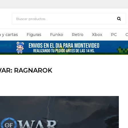
 y cartas
Figuras
Funko
Retro
Xbox
PC
C
WAR: RAGNAROK