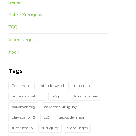
Series
Sobre Xuruguay
TCG
Videojuegos
Xbox
Tags
Pokemon
nintendo switch
nintendo
nintendo switch 2
ps5 pro
Pokemon Day
pokemon tcg
pokemon uruguay
play station 5
ps5
juegos de mesa
super mario
xuruguay
Videojuegos