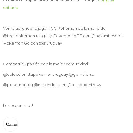
- Puedes comprar la entrada haciendo click aquí:
comprar
entrada
Vení a aprender a jugar TCG Pokémon de la mano de
@tcg_pokemon.uruguay. Pokemon VGC con @haxunit.esport
Pokemon Go con @sruruguay
Compartí tu pasión con la mejor comunidad:
@coleccionistapokemonuruguay @gemafersa
@pokemontcg @nintendolatam @paseocentrouy
Los esperamos!