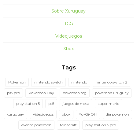
Sobre Xuruguay
TCG
Videojuegos
Xbox
Tags
Pokemon
nintendo switch
nintendo
nintendo switch 2
ps5 pro
Pokemon Day
pokemon tcg
pokemon uruguay
play station 5
ps5
juegos de mesa
super mario
xuruguay
Videojuegos
xbox
Yu-Gi-Oh!
dia pokemon
evento pokemon
Minecraft
play station 5 pro