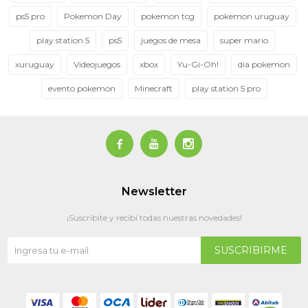
ps5 pro
Pokemon Day
pokemon tcg
pokemon uruguay
play station 5
ps5
juegos de mesa
super mario
xuruguay
Videojuegos
xbox
Yu-Gi-Oh!
dia pokemon
evento pokemon
Minecraft
play station 5 pro



Newsletter
¡Suscribite y recibí todas nuestras novedades!
SUSCRIBIRME