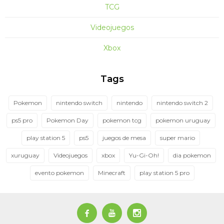
TCG
Videojuegos
Xbox
Tags
Pokemon
nintendo switch
nintendo
nintendo switch 2
ps5 pro
Pokemon Day
pokemon tcg
pokemon uruguay
play station 5
ps5
juegos de mesa
super mario
xuruguay
Videojuegos
xbox
Yu-Gi-Oh!
dia pokemon
evento pokemon
Minecraft
play station 5 pro


