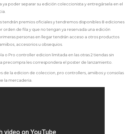
 ya poder separar su edición coleccionista y entregársela en el
ia.
as tendrán premios oficiales y tendremos disponibles 8 ediciones
r orden de fila y que no tengan ya reservada una edición
s primeras personas en llegar tendrán acceso a otros productos
miibos, accesorios u obsequios.
la o Pro controller edicion limitada en las otras 2 tiendas sin
ron la precompra les correspondera el poster de lanzamiento.
e la edicion de coleccion, pro controllers, amiibos y consolas
gue la mercaderia.