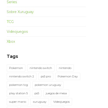
Series
Sobre Xuruguay
TCG
Videojuegos
Xbox
Tags
Pokemon
nintendo switch
nintendo
nintendo switch 2
ps5 pro
Pokemon Day
pokemon tcg
pokemon uruguay
play station 5
ps5
juegos de mesa
super mario
xuruguay
Videojuegos