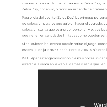
comunicarle esta información antes del Zelda Day, para
Zelda Day, por envío, o retiro en su tienda de preferenc
Para el día del evento (Zelda Day) las primeras person
de coleccion para los que quieran hacer el upgrade, po
coleccionista (ya que es una por persona). A su vez la
que vienen en cantidades limitadas como pueden ser a
Si no quieren ir al evento podrán retirar el juego, conso
espera (18 de julio 907, Gabriel Pereira 2816), si hicie
WEB: Apenas tengamos disponible muy pocas unidades d
estaran a la venta en la web el viernes o el dia que lle