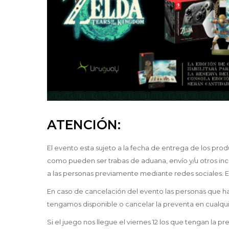
ATENCIÓN:
El evento esta sujeto a la fecha de entrega de los prod
como pueden ser trabas de aduana, envío y/u otros inc
a las personas previamente mediante redes sociales. E
En caso de cancelación del evento las personas que haya
tengamos disponible o cancelar la preventa en cualq
Si el juego nos llegue el viernes 12 los que tengan la 