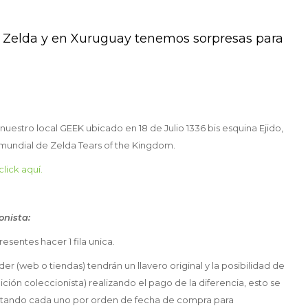
 Zelda y en Xuruguay tenemos sorpresas para
nuestro local GEEK ubicado en 18 de Julio 1336 bis esquina Ejido,
o mundial de Zelda Tears of the Kingdom.
click aquí.
onista:
resentes hacer 1 fila unica.
er (web o tiendas) tendrán un llavero original y la posibilidad de
ición coleccionista) realizando el pago de la diferencia, esto se
actando cada uno por orden de fecha de compra para