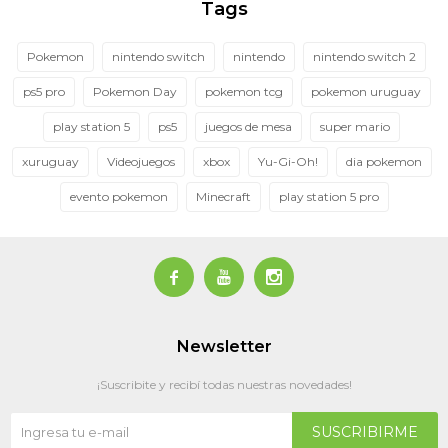
Tags
Pokemon
nintendo switch
nintendo
nintendo switch 2
ps5 pro
Pokemon Day
pokemon tcg
pokemon uruguay
play station 5
ps5
juegos de mesa
super mario
xuruguay
Videojuegos
xbox
Yu-Gi-Oh!
dia pokemon
evento pokemon
Minecraft
play station 5 pro



Newsletter
¡Suscribite y recibí todas nuestras novedades!
SUSCRIBIRME