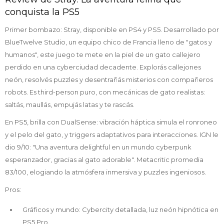
conquista la PS5
Primer bombazo: Stray, disponible en PS4 y PS5. Desarrollado por
BlueTwelve Studio, un equipo chico de Francia lleno de "gatos y
humanos", este juego te mete en la piel de un gato callejero
perdido en una cyberciudad decadente. Explorás callejones
neón, resolvés puzzles y desentrañás misterios con compañeros
robots. Es third-person puro, con mecánicas de gato realistas:
saltás, maullás, empujás latas y te rascás.
En PS5, brilla con DualSense: vibración háptica simula el ronroneo
y el pelo del gato, y triggers adaptativos para interacciones. IGN le
dio 9/10: "Una aventura delightful en un mundo cyberpunk
esperanzador, gracias al gato adorable". Metacritic promedia
83/100, elogiando la atmósfera inmersiva y puzzles ingeniosos.
Pros:
Gráficos y mundo: Cybercity detallada, luz neón hipnótica en
PS5 Pro.