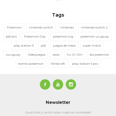
Tags
Pokemon
nintendo switch
nintendo
nintendo switch 2
ps5 pro
Pokemon Day
pokemon tcg
pokemon uruguay
play station 5
ps5
juegos de mesa
super mario
xuruguay
Videojuegos
xbox
Yu-Gi-Oh!
dia pokemon
evento pokemon
Minecraft
play station 5 pro



Newsletter
¡Suscribite y recibí todas nuestras novedades!