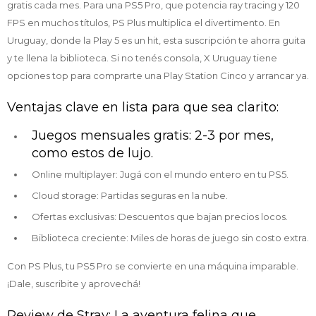
gratis cada mes. Para una PS5 Pro, que potencia ray tracing y 120
FPS en muchos títulos, PS Plus multiplica el divertimento. En
Uruguay, donde la Play 5 es un hit, esta suscripción te ahorra guita
y te llena la biblioteca. Si no tenés consola, X Uruguay tiene
opciones top para comprarte una Play Station Cinco y arrancar ya.
Ventajas clave en lista para que sea clarito:
Juegos mensuales gratis: 2-3 por mes,
como estos de lujo.
Online multiplayer: Jugá con el mundo entero en tu PS5.
Cloud storage: Partidas seguras en la nube.
Ofertas exclusivas: Descuentos que bajan precios locos.
Biblioteca creciente: Miles de horas de juego sin costo extra.
Con PS Plus, tu PS5 Pro se convierte en una máquina imparable.
¡Dale, suscribite y aprovechá!
Review de Stray: La aventura felina que