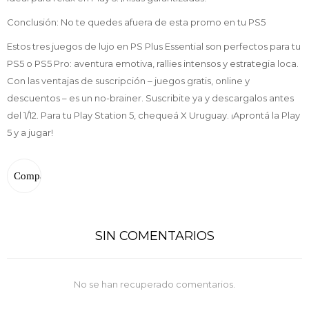
Conclusión: No te quedes afuera de esta promo en tu PS5
Estos tres juegos de lujo en PS Plus Essential son perfectos para tu
PS5 o PS5 Pro: aventura emotiva, rallies intensos y estrategia loca.
Con las ventajas de suscripción – juegos gratis, online y
descuentos – es un no-brainer. Suscribite ya y descargalos antes
del 1/12. Para tu Play Station 5, chequeá X Uruguay. ¡Aprontá la Play
5 y a jugar!
SIN COMENTARIOS
No se han recuperado comentarios.