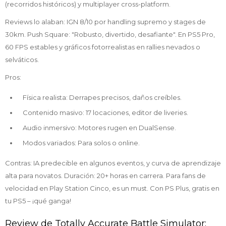
(recorridos históricos) y multiplayer cross-platform.
Reviews lo alaban: IGN 8/10 por handling supremo y stages de
30km. Push Square: "Robusto, divertido, desafiante". En PS5 Pro,
60 FPS estables y gráficos fotorrealistas en rallies nevados o
selváticos.
Pros:
Física realista: Derrapes precisos, daños creíbles.
Contenido masivo: 17 locaciones, editor de liveries.
Audio inmersivo: Motores rugen en DualSense.
Modos variados: Para solos o online.
Contras: IA predecible en algunos eventos, y curva de aprendizaje
alta para novatos. Duración: 20+ horas en carrera. Para fans de
velocidad en Play Station Cinco, es un must. Con PS Plus, gratis en
tu PS5 – ¡qué ganga!
Review de Totally Accurate Battle Simulator: