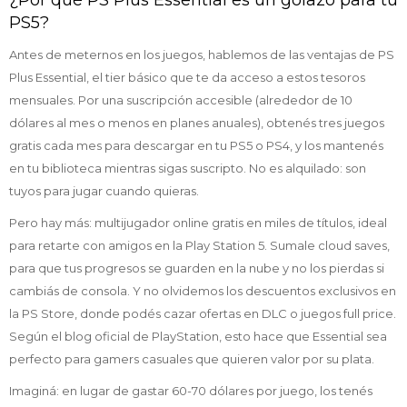
¿Por qué PS Plus Essential es un golazo para tu
PS5?
Antes de meternos en los juegos, hablemos de las ventajas de PS
Plus Essential, el tier básico que te da acceso a estos tesoros
mensuales. Por una suscripción accesible (alrededor de 10
dólares al mes o menos en planes anuales), obtenés tres juegos
gratis cada mes para descargar en tu PS5 o PS4, y los mantenés
en tu biblioteca mientras sigas suscripto. No es alquilado: son
tuyos para jugar cuando quieras.
Pero hay más: multijugador online gratis en miles de títulos, ideal
para retarte con amigos en la Play Station 5. Sumale cloud saves,
para que tus progresos se guarden en la nube y no los pierdas si
cambiás de consola. Y no olvidemos los descuentos exclusivos en
la PS Store, donde podés cazar ofertas en DLC o juegos full price.
Según el blog oficial de PlayStation, esto hace que Essential sea
perfecto para gamers casuales que quieren valor por su plata.
Imaginá: en lugar de gastar 60-70 dólares por juego, los tenés