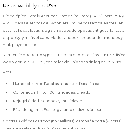
Risas wobbly en PS5
Cierre épico: Totally Accurate Battle Simulator (TABS), para PS4 y
PS5. Liderás ejércitos de "wobblers" (muñecos tambaleantes) en
batallas físicas locas. Elegís unidades de épocas antiguas, fantasía
o spooky, y mirás el caos. Modo sandbox, creador de unidades y
multiplayer online.
Metacritic 80/100, Polygon: "Fun para padres e hijos". En PS5, física
wobbly brilla a 60 FPS, con miles de unidades sin lag en PS5 Pro.
Pros:
Humor absurdo: Batallas hilarantes, física única.
Contenido infinito: 100+ unidades, creador.
Rejugabilidad: Sandbox y multiplayer.
Fácil de agarrar: Estrategia simple, diversión pura.
Contras: Gráficos cartoon (no realistas), campaña corta (8 horas).
Ideal para relax en Play 5. ¡Risas garantizadas!