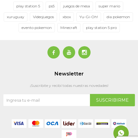
play station 5
ps5
juegos de mesa
super mario
xuruguay
Videojuegos
xbox
Yu-Gi-Oh!
dia pokemon
evento pokemon
Minecraft
play station 5 pro



Newsletter
¡Suscribite y recibí todas nuestras novedades!
SUSCRIBIRME