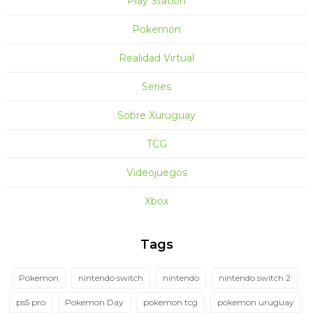
Play Station
Pokemón
Realidad Virtual
Series
Sobre Xuruguay
TCG
Videojuegos
Xbox
Tags
Pokemon
nintendo switch
nintendo
nintendo switch 2
ps5 pro
Pokemon Day
pokemon tcg
pokemon uruguay