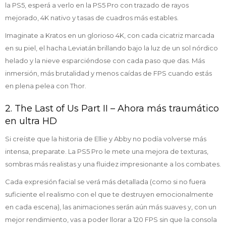
la PS5, esperá a verlo en la PS5 Pro con trazado de rayos
mejorado, 4K nativo y tasas de cuadros más estables.
Imaginate a Kratos en un glorioso 4K, con cada cicatriz marcada
en su piel, el hacha Leviatán brillando bajo la luz de un sol nórdico
helado y la nieve esparciéndose con cada paso que das. Más
inmersión, más brutalidad y menos caídas de FPS cuando estás
en plena pelea con Thor.
2. The Last of Us Part II – Ahora más traumático
en ultra HD
Si creíste que la historia de Ellie y Abby no podía volverse más
intensa, preparate. La PS5 Pro le mete una mejora de texturas,
sombras más realistas y una fluidez impresionante a los combates.
Cada expresión facial se verá más detallada (como si no fuera
suficiente el realismo con el que te destruyen emocionalmente
en cada escena), las animaciones serán aún más suaves y, con un
mejor rendimiento, vas a poder llorar a 120 FPS sin que la consola