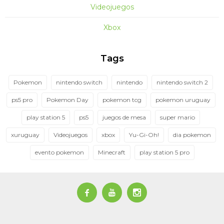
Videojuegos
Xbox
Tags
Pokemon
nintendo switch
nintendo
nintendo switch 2
ps5 pro
Pokemon Day
pokemon tcg
pokemon uruguay
play station 5
ps5
juegos de mesa
super mario
xuruguay
Videojuegos
xbox
Yu-Gi-Oh!
dia pokemon
evento pokemon
Minecraft
play station 5 pro


