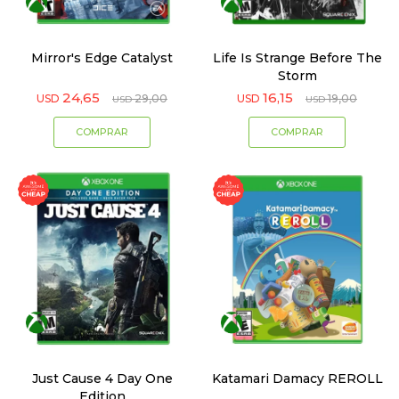
Mirror's Edge Catalyst
Life Is Strange Before The
Storm
24,65
16,15
USD
29,00
USD
19,00
USD
USD
Just Cause 4 Day One
Katamari Damacy REROLL
Edition