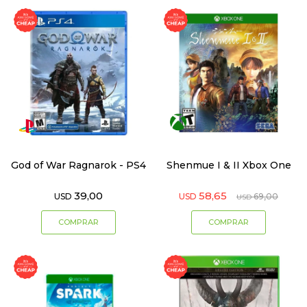
God of War Ragnarok - PS4
Shenmue I & II Xbox One
39,00
58,65
USD
USD
69,00
USD