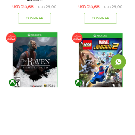
24,65
24,65
USD
29,00
USD
29,00
USD
USD
The Raven Remastered
Lego Marvel Super Heroes 2
16,15
33,15
USD
19,00
USD
39,00
USD
USD