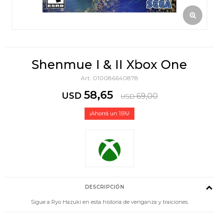
Shenmue I & II Xbox One
010086640878
58,65
USD
69,00
USD
15
DESCRIPCIÓN
Sigue a Ryo Hazuki en esta historia de venganza y traiciones.