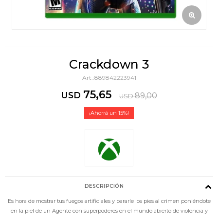
Crackdown 3
889842223941
75,65
USD
89,00
USD
15
DESCRIPCIÓN
Es hora de mostrar tus fuegos artificiales y pararle los pies al crimen poniéndote
en la piel de un Agente con superpoderes en el mundo abierto de violencia y