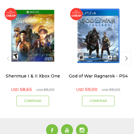
Shenmue I & II Xbox One
God of War Ragnarok - PS4
58,65
59,00
USD
69,00
USD
99,00
USD
USD


