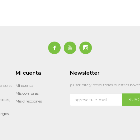



Mi cuenta
Newsletter
¡Suscribite y recibí todas nuestras nove
onsolas
Mi cuenta
Mis compras
SUS
solas,
Mis direcciones
uegos,