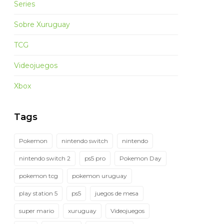
Series
Sobre Xuruguay
TCG
Videojuegos
Xbox
Tags
Pokemon
nintendo switch
nintendo
nintendo switch 2
ps5 pro
Pokemon Day
pokemon tcg
pokemon uruguay
play station 5
ps5
juegos de mesa
super mario
xuruguay
Videojuegos