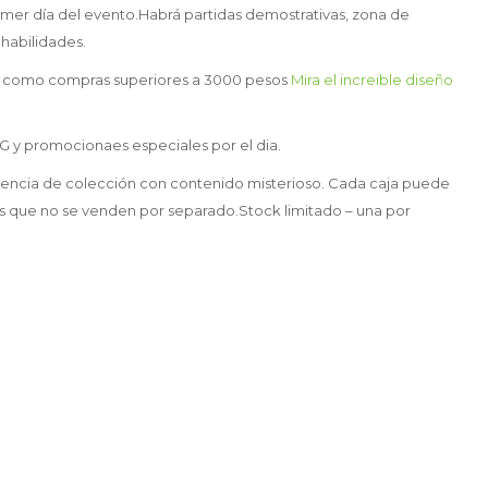
imer día del evento.Habrá partidas demostrativas, zona de
habilidades.
LO como compras superiores a 3000 pesos
Mira el increible diseño
y promocionaes especiales por el dia.
iencia de colección con contenido misterioso. Cada caja puede
ivos que no se venden por separado.Stock limitado – una por