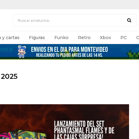
 y cartas
Figuras
Funko
Retro
Xbox
PC
C
2025