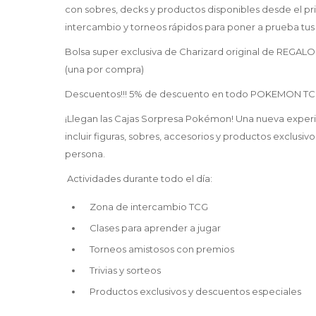
con sobres, decks y productos disponibles desde el pr
intercambio y torneos rápidos para poner a prueba tus 
Bolsa super exclusiva de Charizard original de REGA
(una por compra)
Descuentos!!! 5% de descuento en todo POKEMON TCG 
¡Llegan las Cajas Sorpresa Pokémon! Una nueva exper
incluir figuras, sobres, accesorios y productos exclus
persona.
Actividades durante todo el día:
Zona de intercambio TCG
Clases para aprender a jugar
Torneos amistosos con premios
Trivias y sorteos
Productos exclusivos y descuentos especiales