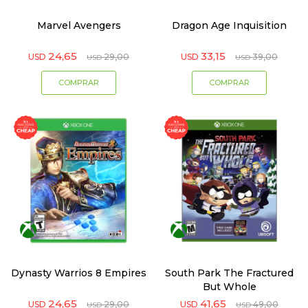
Marvel Avengers
Dragon Age Inquisition
24,65
33,15
USD
29,00
USD
39,00
USD
USD
Dynasty Warrios 8 Empires
South Park The Fractured
But Whole
24,65
41,65
USD
29,00
USD
49,00
USD
USD