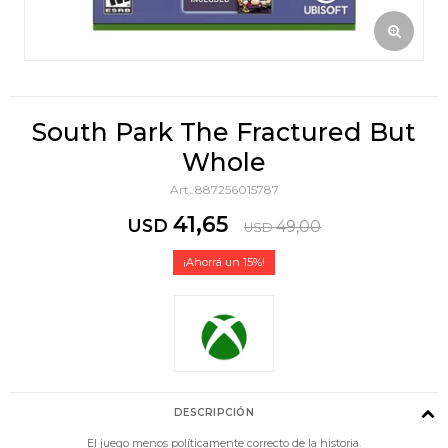
South Park The Fractured But
Whole
887256015787
41,65
USD
49,00
USD
15
DESCRIPCIÓN
El juego menos políticamente correcto de la historia.