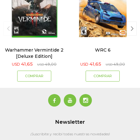
Warhammer Vermintide 2
WRC 6
[Deluxe Edition]
41,65
41,65
USD
49,00
USD
49,00
USD
USD



Newsletter
¡Suscribite y recibí todas nuestras novedades!