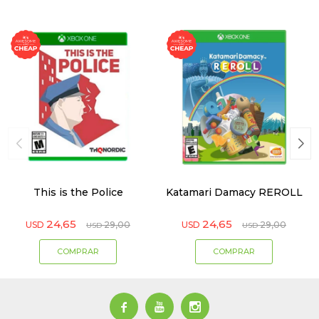
This is the Police
Katamari Damacy REROLL
24,65
24,65
USD
29,00
USD
29,00
USD
USD


