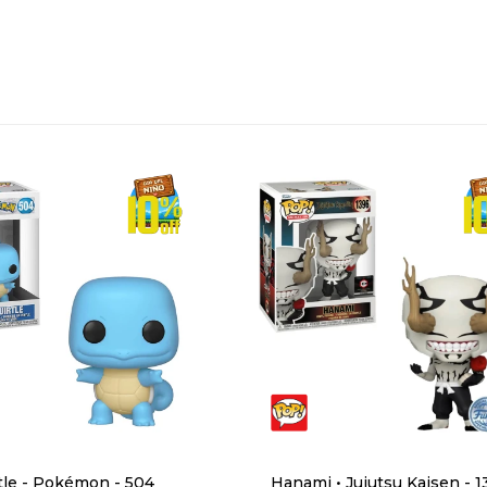
tle - Pokémon - 504
Hanami • Jujutsu Kaisen - 