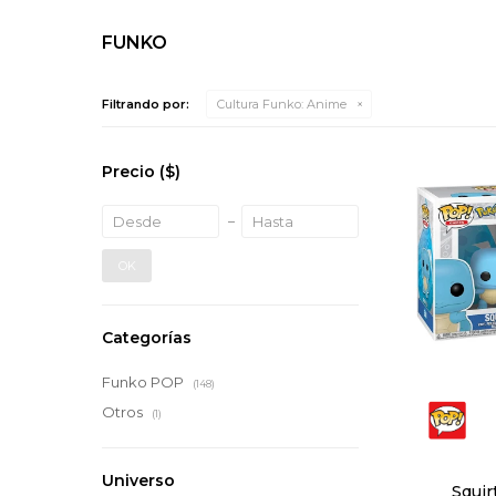
FUNKO
Filtrando por:
Cultura Funko:
Anime
Precio
($)
OK
Categorías
Funko POP
(148)
Otros
(1)
Universo
Squir