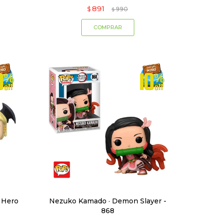
891
$
990
$
 Hero
Nezuko Kamado · Demon Slayer -
868