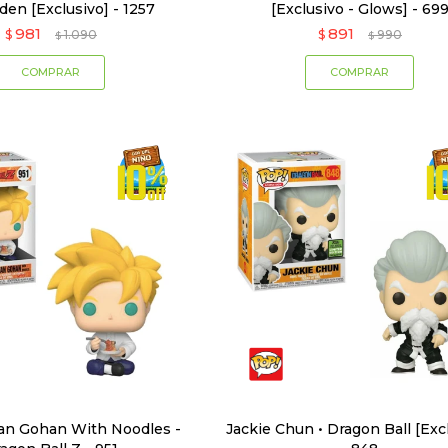
en [Exclusivo] - 1257
[Exclusivo - Glows] - 69
981
891
$
1.090
$
990
$
$
an Gohan With Noodles -
Jackie Chun • Dragon Ball [Exc