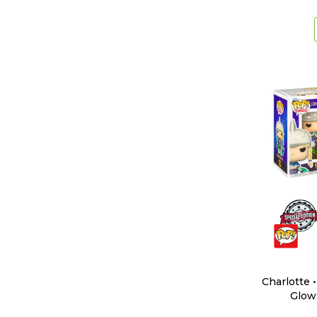
Charlotte •
Glows