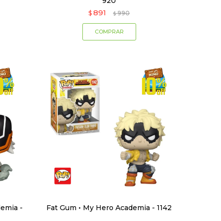
920
891
$
990
$
emia -
Fat Gum • My Hero Academia - 1142