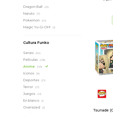
Dragon Ball
(20)
Naruto
(17)
Pokemon
(24)
Magic Yu-Gi-OH!
(3)
Cultura Funko
Series
(152)
Películas
(238)
Anime
(149)
Iconos
(10)
Deportes
(23)
Terror
(27)
Juegos
(43)
En blanco
(1)
Oversized
(5)
Tsunade (C