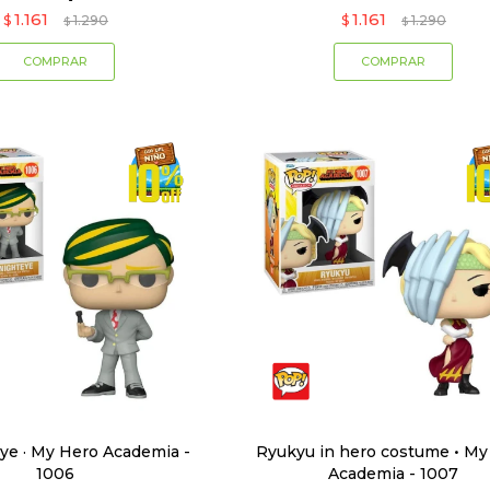
1.161
1.161
$
1.290
$
1.290
$
$
eye · My Hero Academia -
Ryukyu in hero costume • My
1006
Academia - 1007