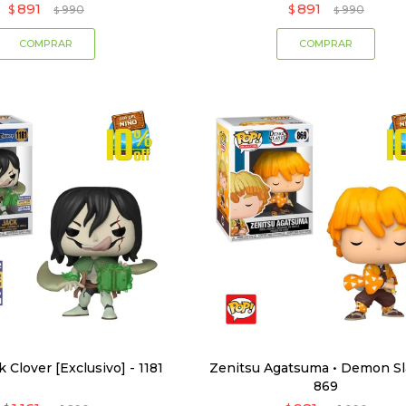
891
891
$
990
$
990
$
$
k Clover [Exclusivo] - 1181
Zenitsu Agatsuma • Demon Sl
869