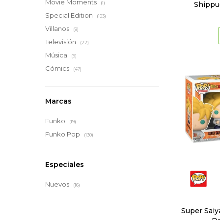
Movie Moments
Shippud
(1)
Special Edition
(103)
Villanos
(8)
Televisión
(22)
Música
(9)
Cómics
(47)
Marcas
Funko
(19)
Funko Pop
(130)
Especiales
Nuevos
(16)
Super Saiy