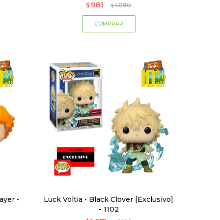
981
$
1.090
$
ayer -
Luck Voltia • Black Clover [Exclusivo]
- 1102