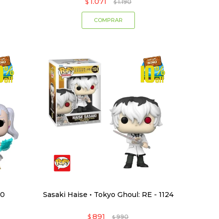
1.071
$
1.190
$
00
Sasaki Haise • Tokyo Ghoul: RE - 1124
891
$
990
$