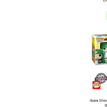
Dr
Ibara Shi
[