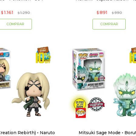
1.161
891
$
1.290
$
990
$
$
reation Rebirth) • Naruto
Mitsuki Sage Mode • Boru