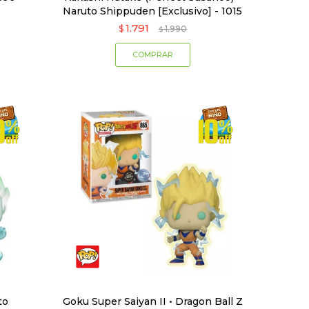
Naruto Shippuden [Exclusivo] - 1015
1.791
$
1.990
$
to
Goku Super Saiyan II • Dragon Ball Z