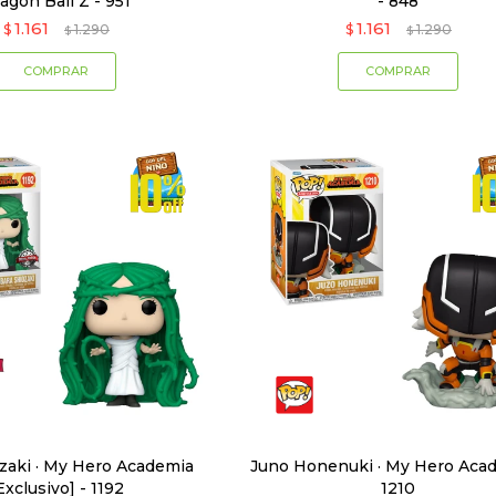
agon Ball Z - 951
- 848
1.161
1.161
$
1.290
$
1.290
$
$
ozaki · My Hero Academia
Juno Honenuki · My Hero Acad
Exclusivo] - 1192
1210