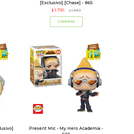
9
[Exclusivo] [Chase] - 865
1.791
$
1.990
$
lusivo]
Present Mic • My Hero Academia -