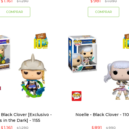
1.161
981
$
1.290
$
1.090
$
$
 Black Clover [Exclusivo -
Noelle • Black Clover - 11
 in the Dark] - 1155
1.161
891
$
1.290
$
990
$
$