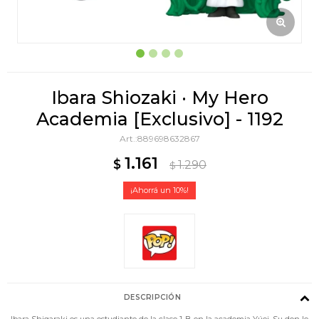
Ibara Shiozaki · My Hero
Academia [Exclusivo] - 1192
889698632867
1.161
$
1.290
$
10
DESCRIPCIÓN
Ibara Shigaraki es una estudiante de la clase 1-B en la academia Yúei. Su don le