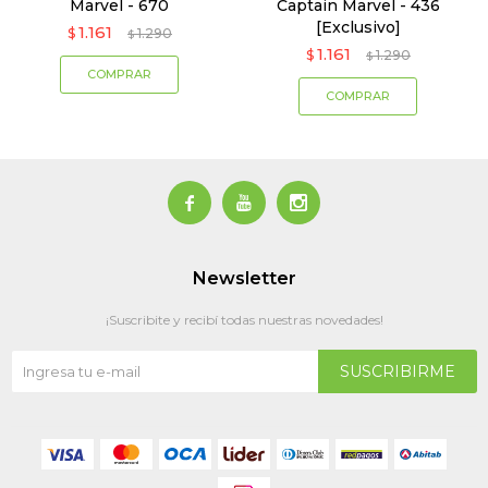
Marvel - 670
Captain Marvel - 436
[Exclusivo]
1.161
$
1.290
$
1.161
$
1.290
$



Newsletter
¡Suscribite y recibí todas nuestras novedades!
SUSCRIBIRME