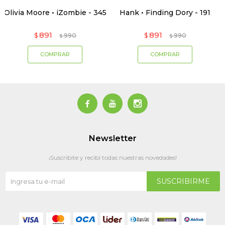
Olivia Moore • iZombie - 345
Hank • Finding Dory - 191
891
891
$
990
$
990
$
$



Newsletter
¡Suscribite y recibí todas nuestras novedades!
SUSCRIBIRME