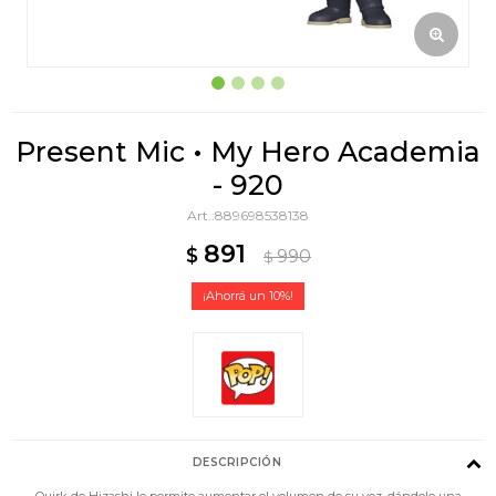
Present Mic • My Hero Academia
- 920
889698538138
891
$
990
$
10
DESCRIPCIÓN
Quirk de Hizashi le permite aumentar el volumen de su voz, dándole una