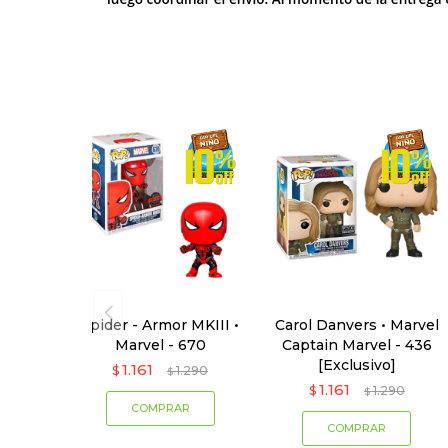
Spider - Armor MKIII •
Carol Danvers • Marvel
Marvel - 670
Captain Marvel - 436
[Exclusivo]
1.161
$
1.290
$
1.161
$
1.290
$