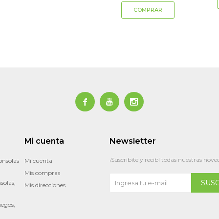



Mi cuenta
Newsletter
¡Suscribite y recibí todas nuestras nove
onsolas
Mi cuenta
Mis compras
SUS
solas,
Mis direcciones
uegos,