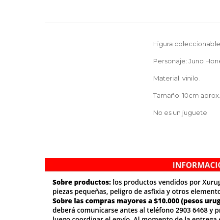
Figura coleccionabl
Personaje: Juno Hone
Material: vinilo.
Tamaño: 10cm aprox
No es un juguete