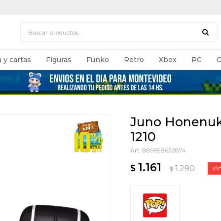
 y cartas
Figuras
Funko
Retro
Xbox
PC
C
Juno Honenuki
1210
889698632874
1.161
$
1.290
$