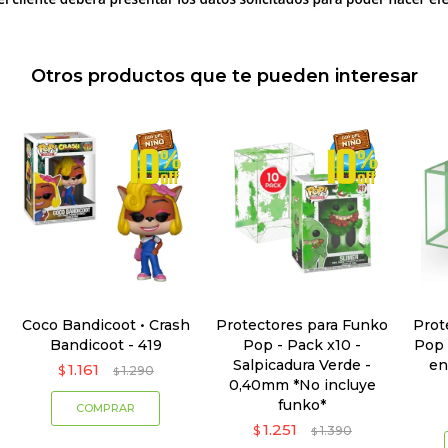
Otros productos que te pueden interesar
Coco Bandicoot • Crash
Protectores para Funko
Prot
Bandicoot - 419
Pop - Pack x10 -
Pop 
Salpicadura Verde -
en
1.161
$
1.290
$
0,40mm *No incluye
funko*
1.251
$
1.390
$