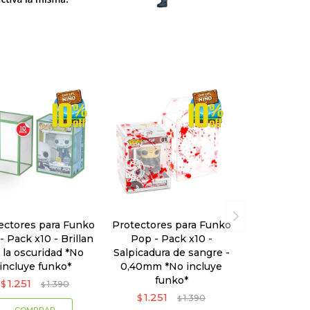
ectores para Funko
Protectores para Funko
- Pack x10 - Brillan
Pop - Pack x10 -
 la oscuridad *No
Salpicadura de sangre -
incluye funko*
0,40mm *No incluye
funko*
1.251
$
1.390
$
1.251
$
1.390
$