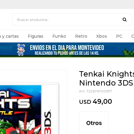
 y cartas
Figuras
Funko
Retro
Xbox
PC
C
Tenkai Knights
Nintendo 3DS
722674700597
49,00
USD