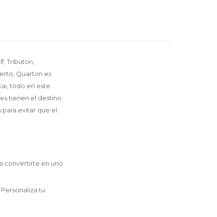
, Tributon,
ierto, Quarton es
ai, todo en este
s tienen el destino
ara evitar que el
a convertirte en uno
 Personaliza tu