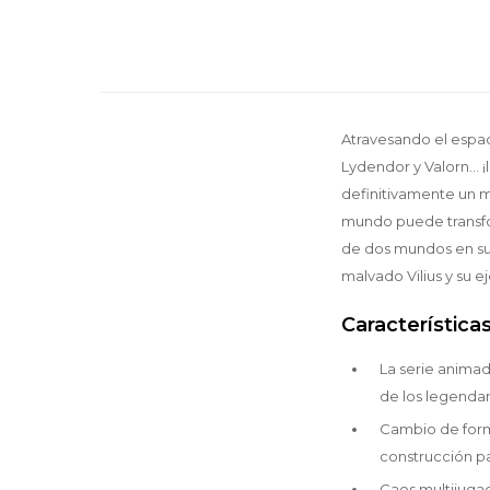
Atravesando el espac
Lydendor y Valorn...
definitivamente un 
mundo puede transfo
de dos mundos en su
malvado Vilius y su 
Características
La serie animad
de los legendar
Cambio de forma
construcción pa
Caos multijuga