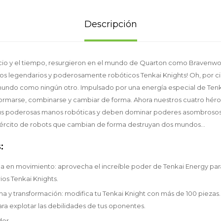
Descripción
io y el tiempo, resurgieron en el mundo de Quarton como Bravenwolf
 ¡los legendarios y poderosamente robóticos Tenkai Knights! Oh, por c
mundo como ningún otro. Impulsado por una energía especial de Tenk
rmarse, combinarse y cambiar de forma. Ahora nuestros cuatro héroe
s poderosas manos robóticas y deben dominar poderes asombrosos p
ejército de robots que cambian de forma destruyan dos mundos...
:
a en movimiento: aprovecha el increíble poder de Tenkai Energy par
ios Tenkai Knights.
 y transformación: modifica tu Tenkai Knight con más de 100 piezas.
ra explotar las debilidades de tus oponentes.
dor