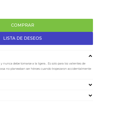
COMPRAR
 nunca debe tomarse a la ligera... Es solo para los valientes de
Toxsa no planeaban ser héroes cuando tropezaron accidentalmente