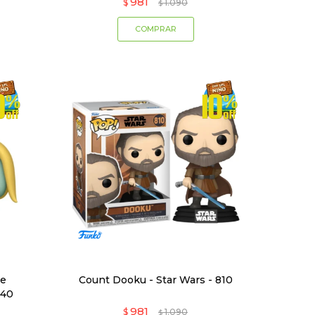
981
$
1.090
$
he
Count Dooku - Star Wars - 810
940
981
$
1.090
$