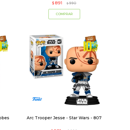
891
$
990
$
lobes
Arc Trooper Jesse - Star Wars - 807