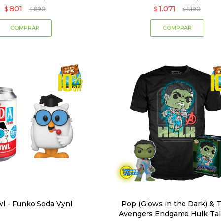
801
1.071
$
890
$
1.190
$
$
wl - Funko Soda Vynl
Pop (Glows in the Dark) & 
Avengers Endgame Hulk Tal