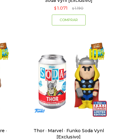
Soda Vynl [Exclusivo]
1.071
$
1.190
$
re ·
Thor · Marvel · Funko Soda Vynl
[Exclusivo]