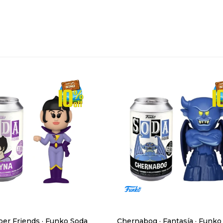
per Friends · Funko Soda
Chernabog · Fantasía · Funko