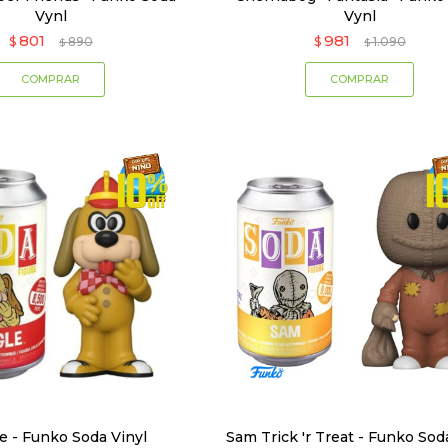
Vynl
Vynl
801
981
$
890
$
1.090
$
$
e - Funko Soda Vinyl
Sam Trick 'r Treat - Funko Sod