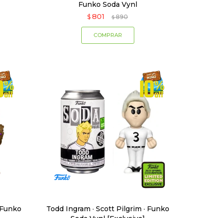
Funko Soda Vynl
801
$
890
$
 Funko
Todd Ingram · Scott Pilgrim · Funko