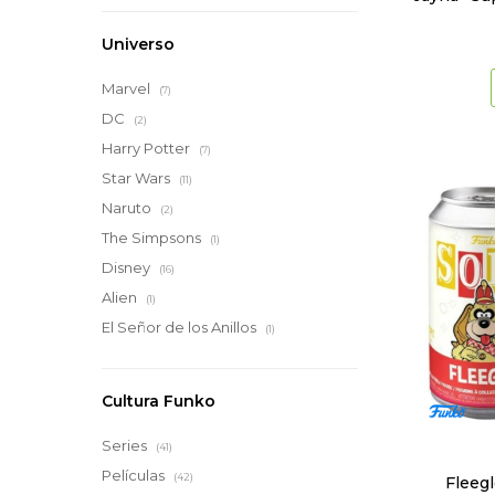
Universo
Marvel
(7)
DC
(2)
Harry Potter
(7)
Star Wars
(11)
Naruto
(2)
The Simpsons
(1)
Disney
(16)
Alien
(1)
El Señor de los Anillos
(1)
Cultura Funko
Series
(41)
Películas
(42)
Fleegl