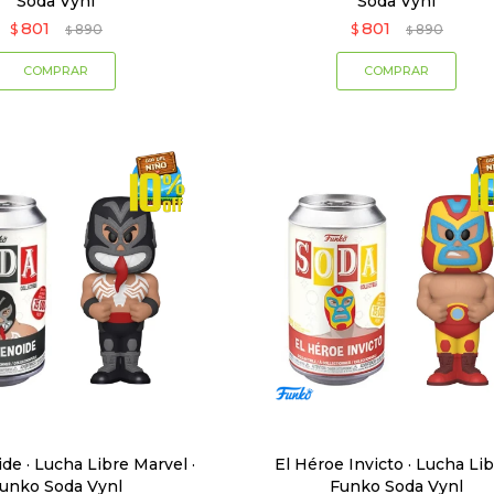
Soda Vynl
Soda Vynl
801
801
$
890
$
890
$
$
de · Lucha Libre Marvel ·
El Héroe Invicto · Lucha Lib
unko Soda Vynl
Funko Soda Vynl