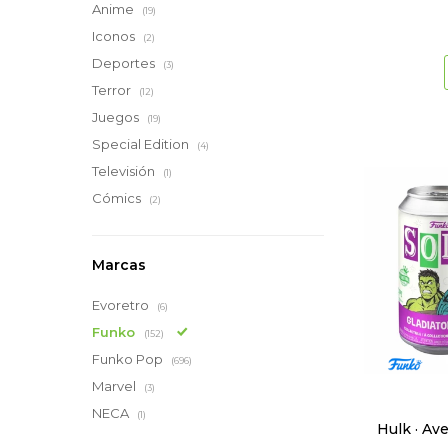
Anime
(19)
Iconos
(2)
Deportes
(3)
Terror
(12)
Juegos
(19)
Special Edition
(4)
Televisión
(1)
Cómics
(2)
Marcas
Evoretro
(6)
Funko
(152)
Funko Pop
(696)
Marvel
(3)
NECA
(1)
Hulk · Av