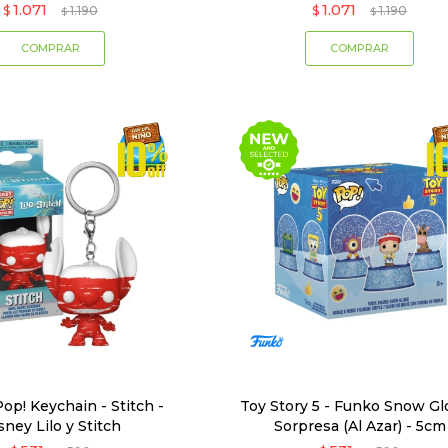
1.071
1.071
$
1.190
$
1.190
$
$
op! Keychain - Stitch -
Toy Story 5 - Funko Snow G
sney Lilo y Stitch
Sorpresa (Al Azar) - 5cm