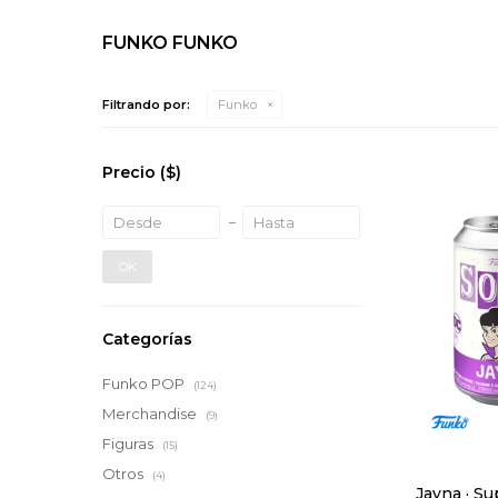
FUNKO FUNKO
Filtrando por:
Funko
Precio
($)
OK
Categorías
Funko POP
(124)
Merchandise
(9)
Figuras
(15)
Otros
(4)
Jayna · Su