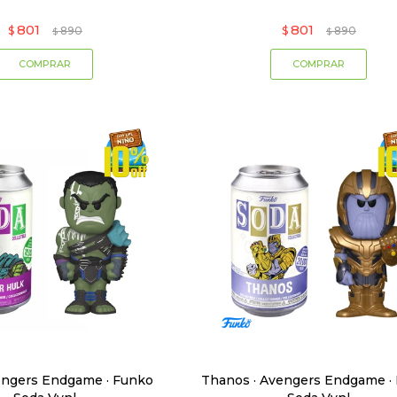
801
801
$
890
$
890
$
$
engers Endgame · Funko
Thanos · Avengers Endgame ·