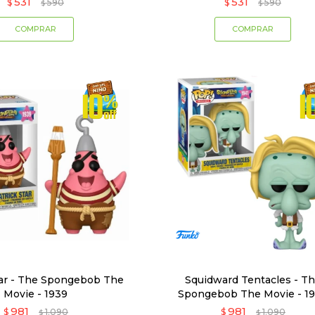
531
531
$
590
$
590
$
$
tar - The Spongebob The
Squidward Tentacles - T
Movie - 1939
Spongebob The Movie - 1
981
981
$
1.090
$
1.090
$
$