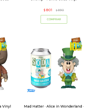
801
$
890
$
a Vinyl
Mad Hatter · Alice in Wonderland ·