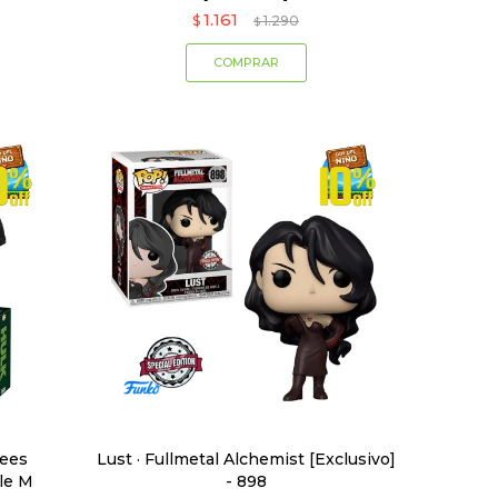
1.161
$
1.290
$
Tees
Lust · Fullmetal Alchemist [Exclusivo]
le M
- 898