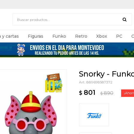
 y cartas
Figuras
Funko
Retro
Xbox
PC
C
Snorky - Funk
889698587372
801
$
890
$