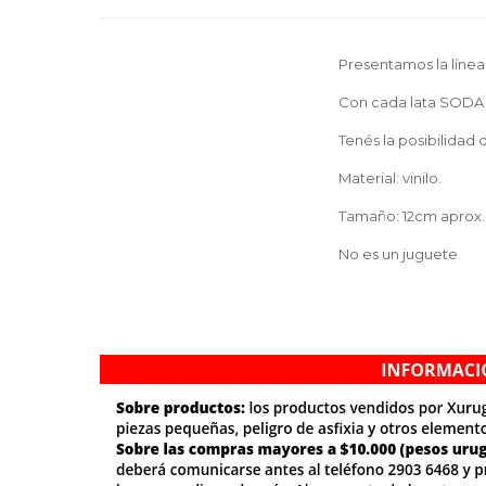
Presentamos la líne
Con cada lata SODA in
Tenés la posibilidad
Material: vinilo.
Tamaño: 12cm aprox.
No es un juguete