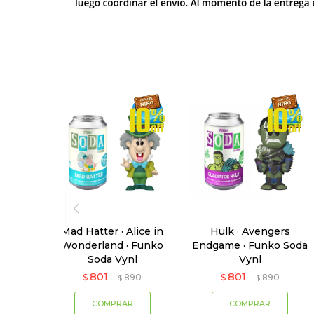
Mad Hatter · Alice in
Hulk · Avengers
Wonderland · Funko
Endgame · Funko Soda
Soda Vynl
Vynl
801
801
$
890
$
890
$
$