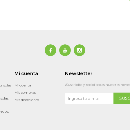



Mi cuenta
Newsletter
¡Suscribite y recibí todas nuestras nove
onsolas
Mi cuenta
Mis compras
SUS
solas,
Mis direcciones
uegos,