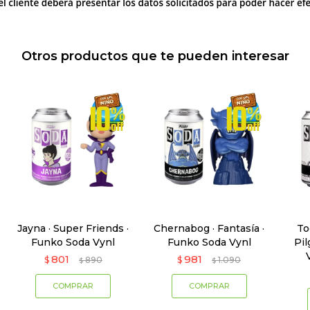
Otros productos que te pueden interesar
Jayna · Super Friends ·
Chernabog · Fantasía ·
To
Funko Soda Vynl
Funko Soda Vynl
Pil
801
981
$
890
$
1.090
$
$