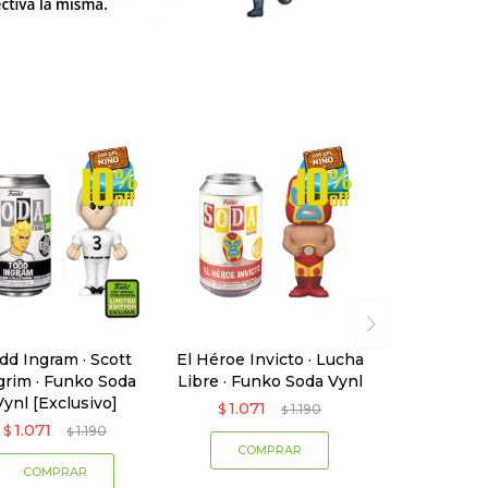
dd Ingram · Scott
El Héroe Invicto · Lucha
grim · Funko Soda
Libre · Funko Soda Vynl
Vynl [Exclusivo]
1.071
$
1.190
$
1.071
$
1.190
$