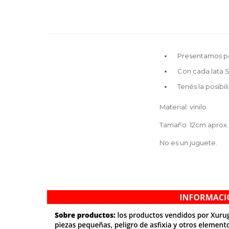
Presentamos por
Con cada lata S
Tenés la posibi
Material: vinilo.
Tamaño: 12cm aprox.
No es un juguete.