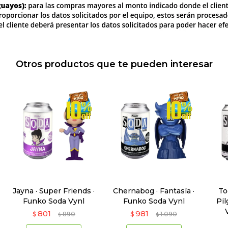
Otros productos que te pueden interesar
Jayna · Super Friends ·
Chernabog · Fantasía ·
To
Funko Soda Vynl
Funko Soda Vynl
Pil
801
981
$
890
$
1.090
$
$