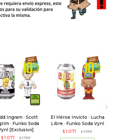
dd Ingram · Scott
El Héroe Invicto · Lucha
grim · Funko Soda
Libre · Funko Soda Vynl
Vynl [Exclusivo]
1.071
$
1.190
$
1.071
$
1.190
$