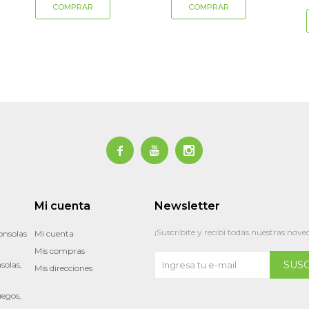



Mi cuenta
Newsletter
¡Suscribite y recibí todas nuestras nove
onsolas
Mi cuenta
Mis compras
SUS
solas,
Mis direcciones
uegos,