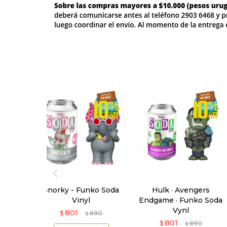
Snorky - Funko Soda
Hulk · Avengers
Vinyl
Endgame · Funko Soda
Vynl
801
$
890
$
801
$
890
$