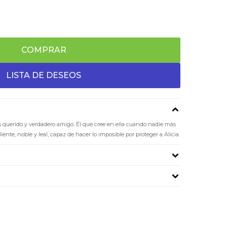
COMPRAR
s querido y verdadero amigo. Él que cree en ella cuando nadie más
liente, noble y leal, capaz de hacer lo imposible por proteger a Alicia.