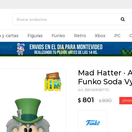
 y cartas
Figuras
Funko
Retro
Xbox
PC
C
Mad Hatter · A
Funko Soda V
889698587112
801
$
890
$