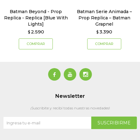
Batman Beyond - Prop
Batman Serie Animada –
Replica - Replica [Blue With
Prop Replica – Batman
Lights]
Grapnel
2.590
3.390
$
$



Newsletter
¡Suscribite y recibí todas nuestras novedades!
SUSCRIBIRME