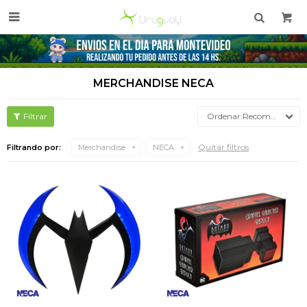

MERCHANDISE NECA
Recomendados
Quitar filtros
Filtrando por:
Merchandise
NECA