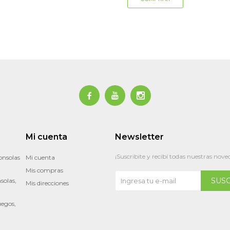



Mi cuenta
Newsletter
¡Suscribite y recibí todas nuestras nove
onsolas
Mi cuenta
Mis compras
SUS
solas,
Mis direcciones
uegos,