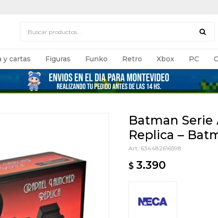
 y cartas
Figuras
Funko
Retro
Xbox
PC
C
Batman Serie
Replica – Bat
634482616598
3.390
$