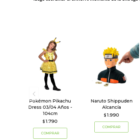
Pokémon Pikachu
Naruto Shippuden
Dress 03/04 Años -
Alcancía
104cm
1.990
$
1.790
$