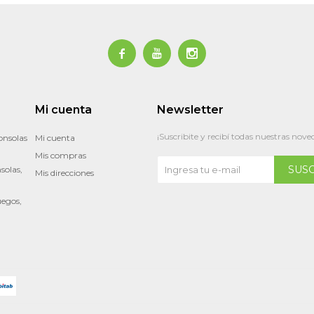



Mi cuenta
Newsletter
¡Suscribite y recibí todas nuestras nove
onsolas
Mi cuenta
Mis compras
SUS
solas,
Mis direcciones
uegos,