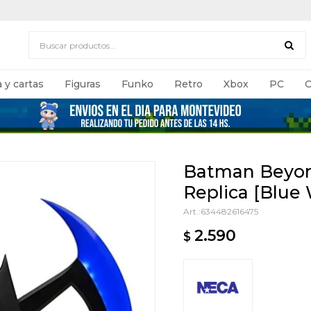
 y cartas
Figuras
Funko
Retro
Xbox
PC
C
Batman Beyond
Replica [Blue 
634482616475
2.590
$